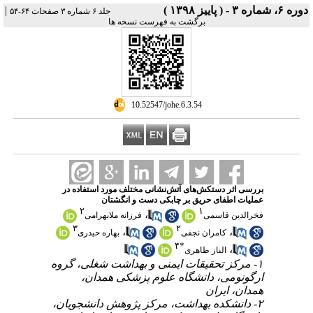
دوره ۶، شماره ۳ - ( پاییز ۱۳۹۸ )
|
جلد ۶ شماره ۳ صفحات ۶۴-۵۴
برگشت به فهرست نسخه ها
‎ 10.52547/johe.6.3.54
بررسی اثر دستکش‌های آتش‌نشانی مختلف مورد استفاده در
عملیات اطفای حریق بر چابکی دست و انگشتان
۲
۱
،
فخرالدین قاسمی
فرزانه ملابهرامی
۳
۲
،
،
کامران نجفی
بهاره حیدری
۴
*
،
الناز طاهری
۱- مرکز تحقیقات ایمنی و بهداشت شغلی، گروه
ارگونومی، دانشگاه علوم پزشکی همدان،
همدان، ایران
۲- داﻧﺸﮑﺪه ﺑﻬﺪاﺷﺖ، ﻣﺮﮐﺰ ﭘﮋوﻫﺶ داﻧﺸﺠﻮیان،