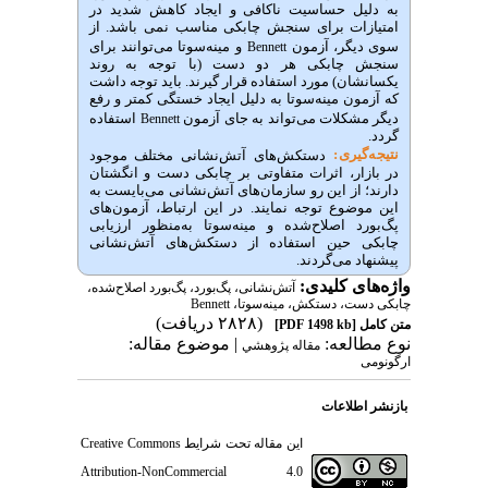
به دلیل حساسیت ناکافی و ایجاد کاهش شدید در
امتیازات برای سنجش چابکی مناسب نمی باشد. از
سوی دیگر، آزمون
و مینه‌سوتا می‌توانند برای
Bennett
سنجش چابکی هر دو دست (با توجه به روند
یکسانشان) مورد استفاده قرار گیرند. باید توجه داشت
که آزمون مینه‌سوتا به دلیل ایجاد خستگی کمتر و رفع
دیگر مشکلات می‌تواند به جای آزمون
استفاده
Bennett
گردد.
نتیجه‌گیری:
دستکش‌های آتش‌نشانی مختلف موجود
در بازار، اثرات متفاوتی بر چابکی دست و انگشتان
دارند؛ از این رو سازمان‌های آتش‌نشانی می‌بایست به
این موضوع توجه نمایند. در این ارتباط،
آزمون‌های
پگ‌بورد اصلاح‌شده و مینه‌سوتا به‌منظور ارزیابی
چابکی حین استفاده از دستکش‌های آتش‌نشانی
پیشنهاد می‌گردند.
واژه‌های کلیدی:
آتش‌نشانی، پگ‌بورد، پگ‌بورد اصلاح‌شده،
چابکی دست، دستکش، مینه‌سوتا، Bennett
(۲۸۲۸ دریافت)
متن کامل
[PDF 1498 kb]
نوع مطالعه:
| موضوع مقاله:
مقاله پژوهشي
ارگونومی
بازنشر اطلاعات
این مقاله تحت شرایط
Creative Commons
Attribution-NonCommercial 4.0