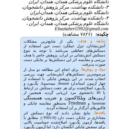
داﻧﺸﮕﺎه ﻋﻠﻮم ﭘﺰﺷﮑﯽ ﻫﻤﺪان، ﻫﻤﺪان، ایران
۳- داﻧﺸﮑﺪه ﺑﻬﺪاﺷﺖ، ﻣﺮﮐﺰ ﭘﮋوﻫﺶ داﻧﺸﺠﻮیان،
داﻧﺸﮕﺎه ﻋﻠﻮم ﭘﺰﺷﮑﯽ ﻫﻤﺪان، ﻫﻤﺪان،ایران
۴- داﻧﺸﮑﺪه ﺑﻬﺪاﺷﺖ، ﻣﺮﮐﺰ ﭘﮋوﻫﺶ داﻧﺸﺠﻮیان،
داﻧﺸﮕﺎه ﻋﻠﻮم ﭘﺰﺷﮑﯽ ﻫﻤﺪان، ﻫﻤﺪان، ایران ،
Elnaztaheri1992@gmail.com
چکیده:
(۷۸۲۶ مشاهده)
سابقه و هدف:
یکی از شایع‌ترین مشکلات
آتش‌نشانان، تنزل عملکرد دست حین استفاده از
دستکش‌های حفاظتی می‌باشد. با توجه به تنوع
دستکش آتش‌نشانی در ایران، پژوهش حاضر با هدف
بررسی و مقایسه اثر این دستکش‌ها بر چابکی دست
صورت پذیرفت.
مواد و روش‌‌ها:
برای انجام این مطالعه دو مدل از
مرسوم‌ترین دستکش‌های آتش‌نشانی جهت بررسی
انتخاب شدند. در این پژوهش چابکی با استفاده از
چهار آزمون استاندارد
، مینه‌سوتا، پگ‌بورد و
Bennett
پگ‌بورد اصلاح‌شده برای هر جفت دستکش در ارتباط
با 40 دانشجوی مرد ارزیابی گردید. همچنین از
های ویلکاکسون و ضریب همبستگی
آزمون‌
Friedman
و
به‌منظور مقایسه چابکی و
Spearman
فاکتورهای اثرگذار بر آن استفاده گردید.
یافته‌ها:
نتایج نشان دادند که نوع دستکش اثر
معناداری بر چابکی دست دارد (001/0
). مطابق با
<
P
یافته‌‌ها، آزمون پگ‌بورد اصلاح‌شده حساسیت بالایی
برای سنجش چابکی انگشتان دارد؛ اما آزمون پگ‌بورد