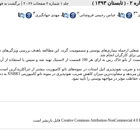
|
جلد ۱ شماره ۲ صفحات ۲۶-۲۰
برگشت به فه
۴
۲
۳
*
،
،
ی
عباس رحیمی فروشانی
مهدی جهانگیری
های شغلی ازجمله بیماری‌های پوستی و مسمومیت گردد. این مطالعه باهدف بررسی ویژگی‌های ن
در این مطالعه ابتدا دستکش‌های نانو کامپوزیتی در غلظت‌های 0، 3، 6 و9 قسمت از نانو خاک رس به ازای هر 100 قسمت از لاستیک تهیه شد و سپس با
وده و ضریب نفوذپذیری اتیل استات در نمونه‌های نانو کامپوزیت بیشتر از تتراکلریدکربن است
حفاظت مؤثر در مواجهه پوستی را تأیید نمود.
Creative Commons Attribution-NonCommercial 4.0 In
قابل بازنشر است.