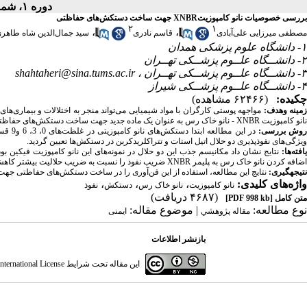
دوره ۱، شماره ۲ - ( تابستان ۱۳۹۳ )
بررسی خصوصیات نانو کامپوزیتXNBR جهت ساخت دستکش‌های حفاظتی
۲
۱
،
،
مصطفی میرزایی علی‌آبادی
قاسم نادری
سید جمال‌الدین شاه طاهر
۱- دانشگاه علوم پزشکی همدان
۲- دانشــگاه علــوم پزشــکی تهــران
۳- دانشــگاه علــوم پزشــکی تهــران ،
shahtaheri@sina.tums.ac.ir
۴- دانشــگاه علــوم پزشــکی شیراز
چکیده:
(۶۲۴۶۶ مشاهده)
مینه وهدف:
مواجهه پوستی کارگران با مواد شیمیایی می‌تواند منجر به اختلالات و بیماری‌
نانو کامپوزیت XNBR - نانو خاک رس به عنوان یک ماده جدید جهت ساخت دستکش‌های حفاظتی برای کارگران انجام شد.
وش­ بررسی:
ویژگی‌های نفوذپذیری دو حلال اتیل استات و تتراکلریدکربن در دستکش‌ها تعیین گردید.
افته‌ها:
نتایج نشان داد مکانیسم جذب این دو حلال در نمونه‌های این نانو کامپوزیت فیکین ب
اضافه کردن نانو خاک رس به پلیمر XNBR ضریب نفوذ را نسبت به ضریب حلالیت بیشتر کاهش می‌دهد و متفاوت‌ترین میزان کاهش ضریب نفوذپذیری در نمونه نانو کامپوزیتی XNBR3 به دست آمد.
نتیجه­گیری:
نتایج این مطالعه، استفاده از این فن‌آوری را در ساخت دستکش‌های حفاظتی جهت 
واژه‌های کلیدی:
،
،
،
نانو کامپوزیت
نانو خاک رس
دستکش
نفوذ
(۴۶۸۷ دریافت)
متن کامل
[PDF 998 kb]
نوع مطالعه:
| موضوع مقاله:
مقاله پژوهشي
ایمنی
بازنشر اطلاعات
این مقاله تحت شرایط
ternational License