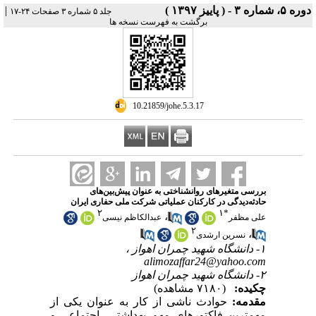
دوره ۵، شماره ۳ - ( پاییز ۱۳۹۷ )
|
جلد ۵ شماره ۳ صفحات ۲۴-۱۷
برگشت به فهرست نسخه ها
‎ 10.21859/johe.5.3.17
بررسی متغیرهای روانشناختی به عنوان پیش‌بین‌های
حادثه‌دیدگی در کارکنان عملیاتی شرکت ملی حفاری ایران
۲
۱
*
،
علی مظفر
عبدالکاظم نیسی
۲
،
نسرین ارشدی
۱- دانشگاه شهید چمران اهواز ،
alimozaffar24@yahoo.com
۲- دانشگاه شهید چمران اهواز
چکیده:
(۷۱۸۰ مشاهده)
مقدمه:
حوادث ناشی از کار به عنوان یکی از
مهمترین فاکتورهای مهم بهداشتی، اجتماعی و