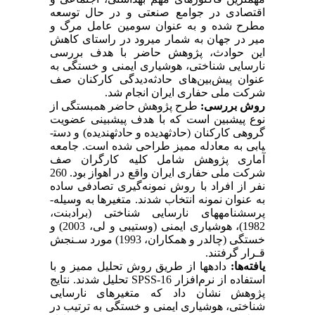
اقتصادی در جوامع صنعتی و در حال توسعه
مطرح شده و به عنوان سومین عامل مرگ و
میر در جهان به شمار می­رود
در راستای کاهش
این حوادث، پژوهش حاضر با هدف بررسی
نارسایی شناختی، هوشیاری ایمنی و خستگی به
عنوان پیش‌بین‌های حادثه‌‌دیدگی کارکنان صف
شرکت ملی حفاری ایران انجام شد.
روش بررسی:
طرح پژوهش حاضر همبستگی از
نوع پیش­بین است که با هدف پیش­بینی عضویت
گروهی کارکنان (حادثه­دیده و حادثه­ندیده) و دست­
یابی به معادله ممیز طراحی شده است. جامعه
آماری پژوهش شامل کلیه کارگران صف
شرکت­ ملی حفاری ایران واقع در اهواز بود.
260
نفر از افراد با روش نمونه‌گیری تصادفی ساده
به عنوان نمونه انتخاب شدند. متغیرها به وسیله­
پرسشنامه­­های نارسایی شناختی (برادبنت،
1982)، هوشیاری ایمنی (وستیبی و لی، 2003) و
خستگی (چالدر و همکاران، 1993) مورد سـنجش
قـرار گرفتند.
یافته‌ها:
داده­ها از طریق روش تحلیل ممیز و با
استفاده از نرم‌افزار
SPSS-16
تحلیل شدند. نتایج
پژوهش نشان داد که متغیرهای نارسایی
شناختی، هوشیاری ایمنی و خستگی به ترتیب در