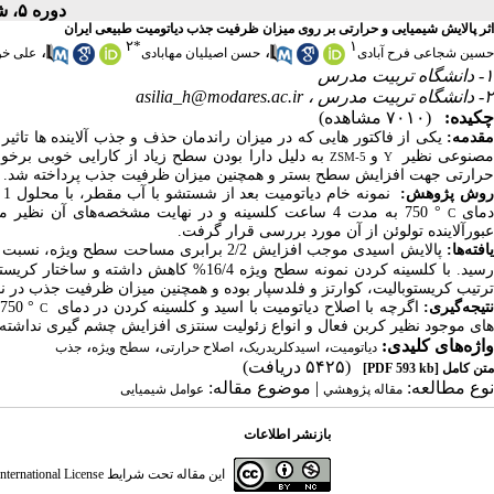
دوره ۵، شماره ۱ - ( بهار ۱۳۹۷ )
اثر پالایش شیمیایی و حرارتی بر روی میزان ظرفیت جذب دیاتومیت طبیعی ایران
۲
*
۱
،
،
حسین شجاعی فرح آبادی
حسن اصیلیان مهابادی
علی خو
۱- دانشگاه تربیت مدرس
۲- دانشگاه تربیت مدرس ،
asilia_h@modares.ac.ir
چکیده:
(۷۰۱۰ مشاهده)
قدمه:
یکی از فاکتور هایی که در میزان راندمان حذف و جذب آلاینده ها تاثی
صنوعی نظیر
و
به دلیل دارا بودن سطح زیاد از کارایی خوبی برخور
ZSM-5
Y
حرارتی جهت افزایش سطح بستر و همچنین میزان
ظرفیت
جذب پرداخته شد.
وش
پژوهش
:
نمونه خام دیاتومیت بعد از شستشو با آب مقطر، با محلول 1 مولار اسیدکلریدریک طی دو مرحله 6 ساعته تحت دمای
مای
°
750 به مدت 4 ساعت کلسینه و در نهایت مشخصه‌های آن
C
عبورآلاینده تولوئن از آن مورد بررسی قرار گرفت.
افته‌ها:
پالایش اسیدی موجب افزایش 2/2 برابری مساحت سطح ویژه، نسبت به نمونه‌ای که تنها با آب دیونیزه شسته شده، داشت و همچنین میزان
سید. با کلسینه کردن نمونه سطح ویژه
16/4%
کاهش داشته و ساختار کریستا
ترتیب کریستوبالیت، کوارتز و فلدسپار بوده و همچنین
میزان ظرفیت جذب در نقطه شکست و
تیجه‌گیری:
اگرچه با اصلاح دیاتومیت با اسید و کلسینه کردن در دمای
°
750،
C
های موجود نظیر کربن فعال و انواع زئولیت سنتزی افزایش چشم گیری نداشته 
واژه‌های کلیدی:
،
،
،
،
دیاتومیت
اسیدکلریدریک
اصلاح حرارتی
سطح ویژه
جذب
(۵۴۲۵ دریافت)
متن کامل
[PDF 593 kb]
نوع مطالعه:
| موضوع مقاله:
مقاله پژوهشي
عوامل شیمیایی
بازنشر اطلاعات
این مقاله تحت شرایط
ternational License