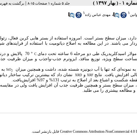
|
جلد ۵ شماره ۱ صفحات ۱۵-۸
برگشت به فهرس
۱
۱
،
انین
مهدی عباس زاده
ر دارد، میزان سطح بستر است. امروزه استفاده از بستر هایی کربن فعال، زئو
دار می باشند.
در این مطالعه به اصلاح دیاتومیت با استفاده از فرایندهای شی
°
70
پالایش و درن
C
 نظیر مساحت سطح ویژه، توزیع منافذ، ایزوترم جذب-واجذب و میزان ظرفیت جذب
به
8/16%
SiO
2
لی افزایش یافت. نتایج
و
نشان داد که بیشترین ترکیب ساختار دیاتو
XRD
XRF
 اشباع بعد از اصلاح به ترتیب 131% و 97% افزایش‌یافت.
میزان سطح بستر و همچنین ظرفیت جذب آن افزایش یافت ولی در مقایسه ب
و مطالعه بیشتری را می طلبد.
Creative Commons Attribution-NonCommercial 4.0 In
قابل بازنشر است.