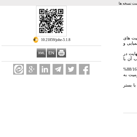
ت نسخه ها
لیت های
‎ 10.21859/johe-5.1.8
میایی و
هایت در
 آن با
8
میت به
ا بستر