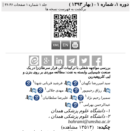
دوره ۱، شماره ۱ - ( بهار ۱۳۹۳ )
|
جلد ۱ شماره ۱ صفحات ۴۶-۳۶
برگشت به فهرست نسخه ها
بررسی مواجهه شغلی با ترکیبات آلی فرار سرطان‌زا در یک
صنعت شیمیایی وابسته به نفت: مطالعه موردی بر روی بنزن و
اپی کلروهیدرین
۱
۱
،
سید امیررضا نگهبان
فرشید قربانی شهنا
۱
۱
،
،
،
رزاق رحیم‌پور
مهدی جلالی
۱
۱
،
،
سمیرا رحیم نژاد
علیرضا سلطانیان
۲
*
عبدالرحمن بهرامی
۱- دانشگاه علوم پزشکی همدان
۲- دانشگاه علوم پزشکی همدان ،
bahrami@umsha.ac.ir
چکیده:
(۱۳۵۱۴ مشاهده)