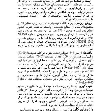
زمینه و هدف:
مواجهه شاغلین در صنایع شیمیایی با برخی از
ترکیبات سرطان‌زا طی مدت‌زمان طولانی ممکن است باعث
اثرات جبران‌ناپذیری بر سلامتی آنان گردد. هدف از مطالعه
حاضر ارزیابی مواجهه شاغلین با بنزن و اپی­کلروهیدرین منتشره
در هوای تنفسی شاغلین مجتمع‌های یکی از صنایع شیمیایی
وابسته به نفت کشور است.
روش بررسی:
این مطالعه توصیفی- تحلیلی در زمستان 91 در
مجتمع‌های یکی از صنایع شیمیایی وابسته به نفت جنوب کشور
انجام پذیرفت. درمجموع 173 نفر در این مطالعه موردبررسی
قرار گرفتند. اندازه‌گیری بنزن با توجه به روش شماره NIOSH
1501 و اندازه­گیری اپی­کلروهیدرین با استفاده از روش شماره
NIOSH 1010 انجام پذیرفت. نمونه‌های جمع‌آوری‌شده پس از
آماده‌سازی، به روش گاز کروماتوگرافی - طیف‌بین جرمی تجزیه
شد..
یافته‌ها:
از بین 346 جمع‌آوری‌شده بنزن در کلیه نمونه‌ها (100%)
و اپی‌کلروهیدرین در 156 عدد از نمونه‌ها (45%) شناسایی شد.
نتایج حاصل از آزمون آماری تفاوت معناداری را در میانگین
مواجهه افراد با بنزن و اپی‌کلروهیدرین در کارگاه‌های مختلف
نشان داد ( Pvalue<0.05 ) . مواجهه با بنزن در شغل ماشینر با
ppm 1/68 بیشترین و در شغل مأمور گشت با ppm 0/018 کمترین
مقدار را نشان داد. نتایج آزمون آماری تفاوت معناداری در
میانگین مواجهه افراد با بنزن در مشاغل مختلف نشان نداد (
Pvalue>0.05 ).
نتیجه‌گیری:
به نظر می‌رسد که ماهیت کاری شاغلین در صنایع
شیمیایی بر مواجهه آنان با ترکیبات آلی فرار در محل کار تأثیر
داشته و با توجه به نزدیک بودن غلظت ترکیبات موردبررسی
به‌ویژه بنزن به سطح اقدام و مواجهه افراد با غلظت‌های کمتر از
حد مجاز در مدت طولانی، کاهش مواجهه افراد از طریق
اقدامات کنترلی مناسب امری ضروری است.
واژه‌های کلیدی:
،
،
،
بنزن
اپی‌کلروهیدرین
صنایع شیمیایی