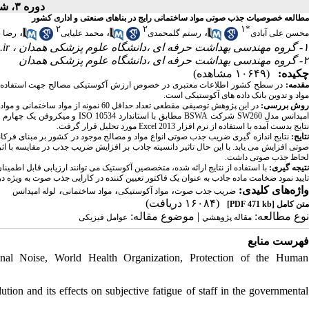
دوره ۳، شماره ۳ - ( پاییز ۱۳۹۵ )
مطالعه خصوصیات جذب صوتی مواد ساختمانی رایج در بناهای صنعتی و اداری کشور
۲
۲
۱
*
،
،
،
محسن علی آبادی
رستم گلمحمدی
محمد علیایی
رضا 
ir
۱- گروه مهندسی بهداشت حرفه ای ،دانشگاه علوم پزشکی همدان ،
۲- گروه مهندسی بهداشت حرفه ای ،دانشگاه علوم پزشکی همدان
چکیده:
(۱۰۶۴۹ مشاهده)
مقدمه
در سطح کشور اطلاعات معتبری در خصوص ارزش آکوستیکی مصالح جهت استفاده در 
مواد و تدوین بانک داده های آکوستیکی است.
روش بررسی
در این پژوهش توصیفی مقطعی تعداد حداقل
و میکروفن یک چهارم ا
ISO 10534
مطابق با استاندارد
BSWA
شرکت
SW260
مپدانس مدل
مورد تحلیل قرار گرفت.
Excel 2013
نتایج بدست آمده با استفاده از نرم افزار
نتایج
نتایج اندازه گیری ضریب جذب صوتی انواع مواد و مصالح موجود در کشور بر مبنای فرکان
صوتی افزایش می یابد. با این حال تاثیر دانسیته جاذب بر افزایش ضریب جذب در مقایسه با اثر
لحاظ جذب صوتی داشت.
نتیجه گیری
با استفاده از نتایج ارائه شده، متخصصین آکوستیک می توانند ارزیابی قابل اطمین
تایید نمود ضخامت ماده جاذب به عنوان یک فاکتور تعیین کننده در کارایی جذب صوت به ویژه د.
،
،
،
واژه‌های کلیدی:
ضریب جذب صوت
مواد آکوستیکی
مواد ساختمانی
لوله امپدانس
(۱۶۰۸۴ دریافت)
[PDF 471 kb]
متن کامل
نوع مطالعه:
| موضوع مقاله:
مقاله پژوهشي
عوامل فیزیکی
فهرست منابع
al Noise, World Health Organization, Protection of the Human
ion and its effects on subjective fatigue of staff in the governmental