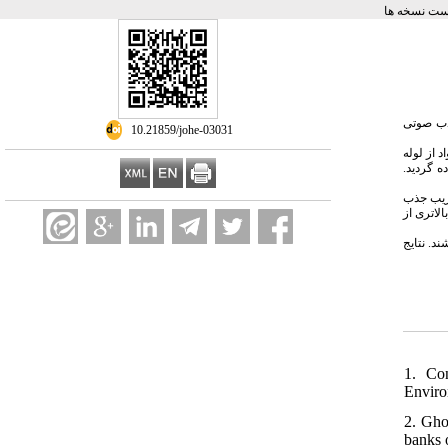
ست نسخه ها
ذب صوتی
‎ 10.21859/johe-03031
واد از لوله
63 هرتز استفاده گردید
ضریب جذب
لاتری از
د. نتایج
1. Co
Enviro
2. Gho
banks 