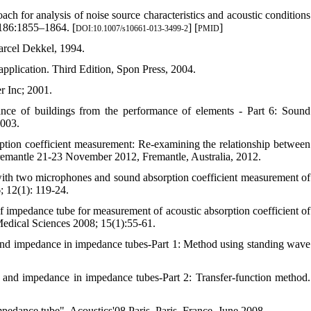
for analysis of noise source characteristics and acoustic conditions
186:1855–1864. [
] [
]
DOI:10.1007/s10661-013-3499-2
PMID
arcel Dekkel, 1994.
application. Third Edition, Spon Press, 2004.
r Inc; 2001.
nce of buildings from the performance of elements - Part 6: Sound
2003.
ion coefficient measurement: Re-examining the relationship between
remantle 21-23 November 2012, Fremantle, Australia, 2012.
ith two microphones and sound absorption coefficient measurement of
; 12(1): 119-24.
pedance tube for measurement of acoustic absorption coefficient of
Medical Sciences 2008; 15(1):55-61.
 and impedance in impedance tubes-Part 1: Method using standing wave
t and impedance in impedance tubes-Part 2: Transfer-function method.
pedance tube", Acoustics'08 Paris, Paris, France, June 2008.