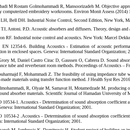
abadi M Rostam Golmohammadi R, Mansoorizadeh M. Objective approach 
sy computerized embroidery workrooms. Environ Monit Assess (2014) 
l LH, Bell DH. Industrial Noise Control, Second Edition, New York, M
 TJ, Antoni. P.D. Acoustic absorbers and diffusers. Theory, design and 
ron RF. Industrial noise control and acoustics. New York: Marcel Dekke
 EN 12354-6. Building Acoustics - Estimation of acoustic performa
tion in enclosed spaces. Geneva: International Standard Organization; 
rory M, Daniel Castro Cirac D, Gaussen O, Cabrera D. Sound absorpt
nce tube and reverberant room methods. Proceedings of Acoustics – F
ouharmajd F, Mohammadi Z. The feasibility of using impedance tube w
n-made materials using transfer function method. J Health Syst Res 2016
lmohammadi, R, Olyaie M, Samavat H, Motamedzade M. producing of im
ound absorber materials. Scientific Journal of Hamadan University of 
O 10534-1. Acoustics - Determination of sound absorption coefficient
 Geneva: International Standard Organization; 2001.
O 10534-2 .Acoustics - Determination of sound absorption coefficien
: International Standard Organization; 2001.
hanek M, Jambrosic K, Domitrovic H. Student project of building an im