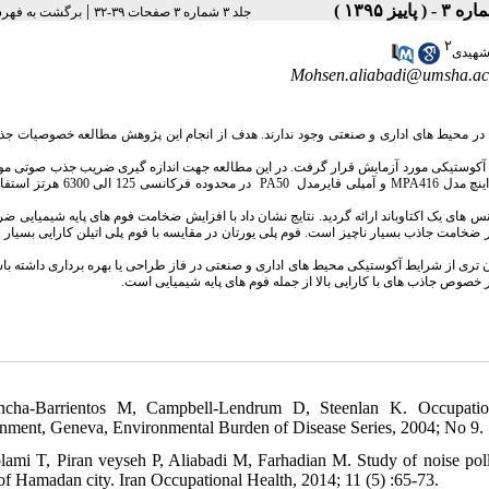
|
جلد ۳ شماره ۳ صفحات ۳۹-۳۲
برگشت به فهر
۲
شهیدی
Mohsen.aliabadi@umsha.ac.
محیط های اداری و صنعتی وجود ندارند. هدف از انجام این پژوهش مطالعه خصوصیات ج
 60 نمونه از مواد ساختمانی و مواد آکوستیکی مورد آزمایش قرار گرفت. در این مطالعه جهت اندازه گیری ضریب جذب صوتی م
در محدوده فرکانسی 125 الی 00.
PA50
و آمپلی فایرمدل
MPA416
ینچ مدل
س های یک اکتاوباند ارائه گردید. نتایج نشان داد با افزایش ضخامت فوم های پایه شیمیایی 
 ضخامت جاذب بسیار ناچیز است. فوم پلی یورتان در مقایسه با فوم پلی اتیلن کارایی بسیار با
ان تری از شرایط آکوستیکی محیط های اداری و صنعتی در فاز طراحی یا بهره برداری داشته باشن
ر خصوص جاذب های با کارایی بالا از جمله فوم های پایه شیمیایی است
ncha-Barrientos M, Campbell-Lendrum D, Steenlan K. Occupation
nment, Geneva, Environmental Burden of Disease Series, 2004; No 9.
lami T, Piran veyseh P, Aliabadi M, Farhadian M. Study of noise pollut
of Hamadan city. Iran Occupational Health, 2014; 11 (5) :65-73.