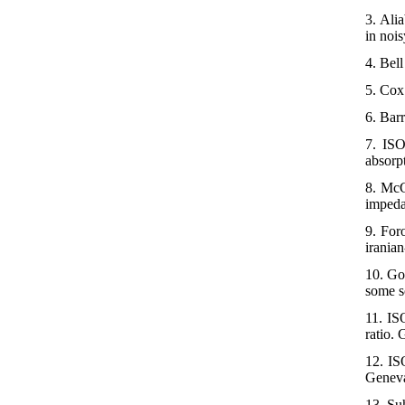
3. Ali
in noi
4. Bel
5. Cox
6. Bar
7. ISO
absorp
8. McG
impeda
9. For
irania
10. Go
some s
11. IS
ratio.
12. IS
Geneva
13. Su