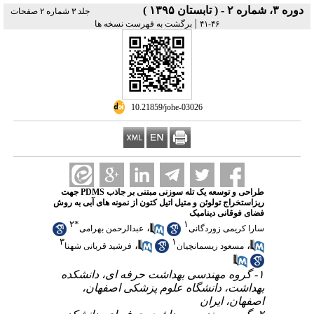
دوره ۳، شماره ۲ - ( تابستان ۱۳۹۵ )
جلد ۳ شماره ۲ صفحات
|
۴۶-۴۱
برگشت به فهرست نسخه ها
‎ 10.21859/johe-03026
طراحی و توسعه یک تله سوزنی مبتنی بر جاذب PDMS جهت
ریزاستخراج تولوئن و متیل اتیل کتون از نمونه های آبی به روش
فضای فوقانی دینامیک
۲
*
۱
،
سارا کریمی زوردگانی
عبدالرحمن بهرامی
۳
۱
،
،
مسعود ریسمانچیان
فرشید قربانی شهنا
۱- گروه مهندسی بهداشت حرفه ای، دانشکده
بهداشت، دانشگاه علوم پزشکی اصفهان،
اصفهان، ایران