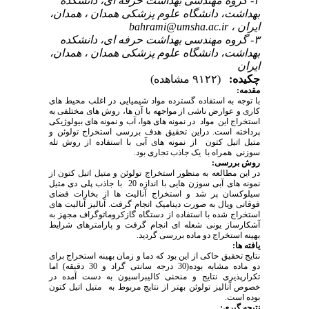
۲- گروه مهندسی بهداشت حرفه ای، دانشکده
بهداشت، دانشگاه علوم پزشکی همدان ، همدان،
ایران ،
bahrami@umsha.ac.ir
۳- گروه مهندسی بهداشت حرفه ای، دانشکده
بهداشت، دانشگاه علوم پزشکی همدان ، همدان،
ایران
چکیده:
(۹۱۲۲ مشاهده)
مقدمه:
با توجه به استفاده گسترده مواد شیمیایی در اغلب محیط های
کاری و عوارض ناشی از مواجهه با آن ها، روش های مختلفی به
استخراج این مواد در نمونه های هوا، آب و نمونه های بیولوژیکی
پرداخته است. دراین تحقیق هدف بررسی استخراج تولوئن و
متیل اتیل کتون از نمونه های آبی با استفاده از روش تله
سوزنی همراه با یک جاذب تجاری بود.
روش بررسی:
در این مطالعه به منظور استخراج تولوئن و متیل اتیل کتون از
نمونه های آبی سوزن هایی با اندازه 20 با جاذب پلی دی متیل
سیلوکسان پر شد و استخراج آنالیت ها از بخارات فضای
فوقانی ویال به صورت دینامیک انجام گرفت. آنالیز آنالیت های
استخراج شده با استفاده از دستگاه گازکروماتوگراف مجهز به
آشکارساز یونی شعله ای انجام گرفت و پارامترهای شرایط
بهینه استخراج دو ماده بررسی گردید.
یافته ها:
نتایج تحقیق حاکی از این بود که دما و زمان بهینه استخراج برای
دو ماده مشابه بوده(30 درجه سانتی گراد و 30 دقیقه) اما
تکرارپذیری نتایج و منحنی کالیبراسیون به دست آمده در
خصوص آنالیز تولوئن بهتر از نتایج مربوط به متیل اتیل کتون
بوده است.
نتیجه گیری: