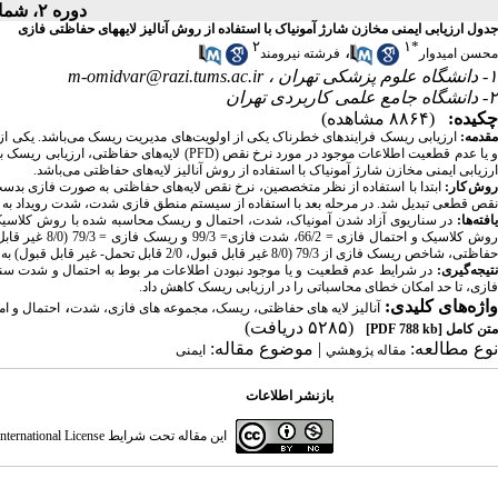
دوره ۲، شماره ۴ - ( زمستان ۱۳۹۴ )
جدول ارزیابی ایمنی مخازن شارژ آمونیاک با استفاده از روش آنالیز لایههای حفاظتی فازی
۲
۱
*
،
محسن امیدوار
فرشته نیرومند
۱- دانشگاه علوم پزشکی تهران ،
m-omidvar@razi.tums.ac.ir
۲- دانشگاه جامع علمی کاربردی تهران
چکیده:
(۸۸۶۴ مشاهده)
قدمه:
ارزیابی ریسک فرایندهای خطرناک یکی از اولویت
های مدیریت ریسک می
باشد. یکی ا
 یا عدم قطعیت اطلاعات موجود در مورد نرخ نقص (
PFD
) لایه
های حفاظتی، ارزیابی ریسک 
ارزیابی ایمنی مخازن شارژ آمونیاک با استفاده از روش آنالیز لایه
های حفاظتی می
باشد.
وش
کار:
ابتدا با استفاده از نظر متخصصین، نرخ نقص لایه
های حفاظتی به صورت فازی بدست آم
نقص قطعی تبدیل شد. در مرحله بعد با استفاده از سیستم منطق فازی شدت، شدت رویداد به 
افته
ها:
در سناریوی آزاد شدن آمونیاک، شدت، احتمال و ریسک محاسبه شده با روش کلاسی
حفاظتی، شاخص ریسک فازی از 79/3 (8/0 غیر قابل قبول، 2/0 قابل تحمل- غیر قابل قبول) به 9/1 (1/0 قابل قبول، 8/0 قابل قبول- قابل تحمل، 1/0 قابل تحمل) تغییر یافت.
تیجه
گیری:
در شرایط عدم قطعیت و یا موجود نبودن اطلاعات مر بوط به احتمال و شدت س
فازی، تا حد امکان خطای محاسباتی را در ارزیابی ریسک کاهش داد.
واژه‌های کلیدی:
،
آنالیز لایه های حفاظتی، ریسک، مجموعه های فازی، شدت
احتمال و ا
(۵۲۸۵ دریافت)
متن کامل
[PDF 788 kb]
نوع مطالعه:
| موضوع مقاله:
مقاله پژوهشي
ایمنی
بازنشر اطلاعات
این مقاله تحت شرایط
ternational License