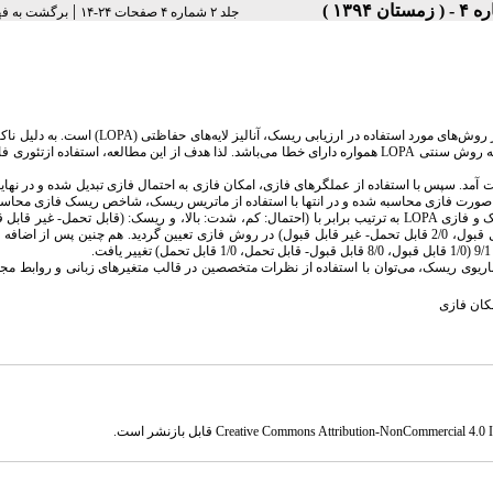
|
جلد ۲ شماره ۴ صفحات ۲۴-۱۴
برگشت به ف
ز روش
های مورد استفاده در ارزیابی ریسک، آنالیز لایه
های حفاظتی (
LOPA
) است. به دلیل ناک
به روش سنتی
LOPA
همواره دارای خطا می
باشد. لذا هدف از این مطالعه، استفاده ازتئوری 
د. سپس با استفاده از عملگرهای فازی، امکان فازی به احتمال فازی تبدیل شده و در نهای
صورت فازی محاسبه شده و در انتها با استفاده از ماتریس ریسک، شاخص ریسک فازی محاسبه
ک و فازی
LOPA
به ترتیب برابر با (احتمال: کم، شدت: بالا، و ریسک: (قابل تحمل- غیر قابل ق
روش کلاسیک و احتمال فازی = 66/2، شدت فازی= 99/3 و ریسک فازی = 79/3 (8/0 غیر قابل قبول، 2/0 قابل تحمل- غیر قابل قبول) در روش فازی تعیین گردید. هم چنین پس 
ناریوی ریسک، می
توان با استفاده از نظرات متخصصین در قالب متغیرهای زبانی و روابط مج
مکان فازی
Creative Commons Attribution-NonCommercial 4.0 In
قابل بازنشر است.