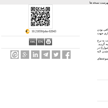
هرست نسخه ها
افی بودن
‎ 10.21859/johe-02043
فازی جهت
ت به نرخ
 گردید.
بول)) در
از اضافه شدن لایه
موعه
های