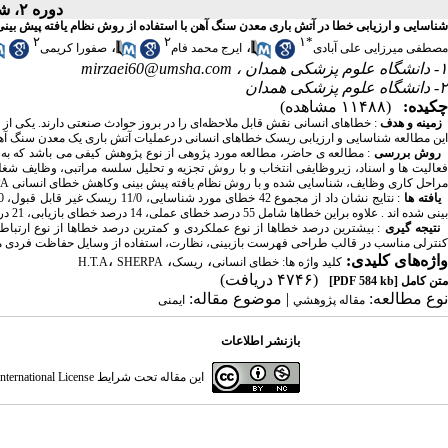
دوره ۲، شماره ۱ - ( بهار ۱۳۹۴ )
شناسایی و ارزیابی خطا در آتش باری معدن سنگ آهن با استفاده از روش نظام یافته پیش بینی وکا
۲
۲
۱
*
،
،
مصطفی میرزایی علی آبادی
ایرج محمد فام
صفورا کریمی
۱- دانشگاه علوم پزشکی همدان ،
mirzaei60@umsha.com
۲- دانشگاه علوم پزشکی همدان
چکیده:
(۱۱۴۸۸ مشاهده)
زمینه و هدف
: خطاهای انسانی نقش قابل ملاحظه‌ای را در بروز حوادث صنعتی دارند. یکی ا
این مطالعه شناسایی و ارزیابی ریسک خطاهای انسانی درعملیات آتش باری یک معدن سنگ آه
روش بررسی
: مطالعه ی حاضر، مطالعه مورد پژوهی از نوع پژوهش کیفی می باشد که به
فعالیت ها و اسناد، زیروظایفی انتخاب و با روش تجزیه و تحلیل سلسه مراتبی، وظایف شغل
مراحل کاری وظایف، شناسایی شده و با روش نظام یافته پیش بینی وکاهش خطای انسانی SHERPA بررسی شدند. در پایان راهکار های کنترلی مناسب برای کاهش ریسک خطا ها ارائه شد.
یافته ها
بینی شده اند . علاوه براین خطاها شامل 55 درصد خطای عملی، 14 درصد خطای بازیابی، 21 درصد خطای چک کردن، 6 درصد خطای گزینش و 6/1 درصد خطای ارتباطی می باشد.
نتیجه گیری
: بیشترین درصد خطاها از نوع عملکردی و کمترین درصد خطاها از نوع ارتبا
کنترلی مناسب در قالب طراحی فهرست بازبینی، نظارت، استفاده از وسایل حفاظت فردی منا
واژه‌های کلیدی:
،
،
،
کلید واژه ها: خطای انسانی
ریسک
SHERPA
H.T.A
(۴۷۴۶ دریافت)
متن کامل
[PDF 584 kb]
نوع مطالعه:
| موضوع مقاله:
مقاله پژوهشي
ایمنی
بازنشر اطلاعات
این مقاله تحت شرایط
ternational License