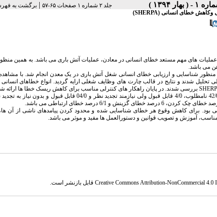
|
جلد ۲ شماره ۱ صفحات ۶۵-۵۷
برگشت به فهرس
هش خطای انسانی (SHERPA)
ز عملیات های مهم مستعد خطای انسانی در معادن، عملیات آتش باری می باشد. به همین منظو
ن می باشد.
 منظور شناسایی و ارزیابی خطای انسانی شغل آتش باری در یک معدن انجام شد. با مشاهده
ی تحلیل شدند و نتایج در قالب چارت های وظایف شغلی ارایه گردید. انواع خطاهای انسانی
: نتایج نشان داد از مجموع 42 خطای مورد شناسایی، 11/0 ریسک غیر قابل قبول، 42/0 نامطلوب، 4/0 قابل قبول ولی نیازمند تجدید نظر و 04/0 ق
طی بود. برای کاهش وقوع هر خطای شناسایی شده و محدود کردن پیامدهای ناشی از آن ها، 
سب، آموزش و تصویب قوانین و دستورالعمل ها مفید و موثر می باشد.
Creative Commons Attribution-NonCommercial 4.0 In
قابل بازنشر است.