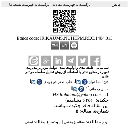
پاییز
|
برگشت به فهرست مقالات
برگشت به فهرست نسخه ها
Ethics code: IR.KAUMS.NUHEPM.REC.1404.013
شناسایی، طبقه بندی و اولویت بندی عوامل موثر بر مدیریت
تغییر در صنایع نفتی با استفاده از روش تحلیل سلسله مراتبی
فازی
،
،
فتح الله اخوان
علی اصغر خواجوندی
۱
*
حسن رحمانی
HS.Rahmani@yahoo.com
۱- ،
چکیده:
(۶۴۵ مشاهده)
این مقاله فاقد چکیده می​باشد.
شماره‌ی مقاله: ۵
نوع مطالعه:
| موضوع مقاله:
مقاله پژوهشي
ایمنی