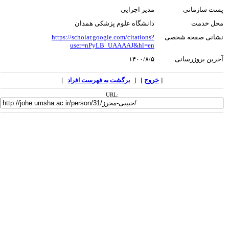
پست سازمانی
مدیر اجرایی
محل خدمت
دانشگاه علوم پزشکی همدان
نشانی صفحه شخصی
https://scholar.google.com/citations?
user=nPyLB_UAAAAJ&hl=en
آخرین بروزرسانی
۱۴۰۰/۸/۵
[
خروج
] [
]
برگشت به فهرست افراد
URL: