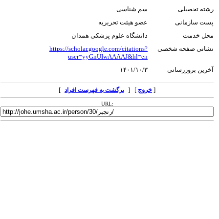
رشته تحصیلی
سم شناسی
پست سازمانی
عضو هیئت تحریریه
محل خدمت
دانشگاه علوم پزشکی همدان
نشانی صفحه شخصی
https://scholar.google.com/citations?
user=yyGnUIwAAAAJ&hl=en
آخرین بروزرسانی
۱۴۰۱/۱۰/۳
[
خروج
] [
]
برگشت به فهرست افراد
URL: