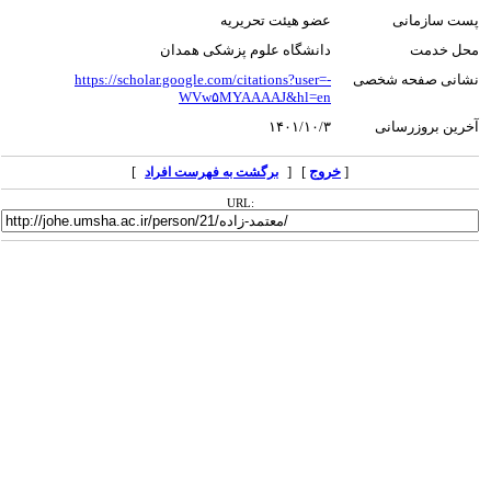
پست سازمانی
عضو هیئت تحریریه
محل خدمت
دانشگاه علوم پزشکی همدان
نشانی صفحه شخصی
https://scholar.google.com/citations?user=-
WVw۵MYAAAAJ&hl=en
آخرین بروزرسانی
۱۴۰۱/۱۰/۳
[
خروج
] [
]
برگشت به فهرست افراد
URL: