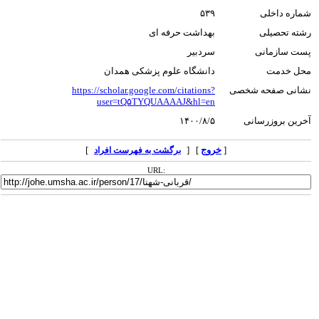
شماره داخلی
۵۳۹
رشته تحصیلی
بهداشت حرفه ای
پست سازمانی
سردبیر
محل خدمت
دانشگاه علوم پزشکی همدان
نشانی صفحه شخصی
https://scholar.google.com/citations?
user=tQ۵TYQUAAAAJ&hl=en
آخرین بروزرسانی
۱۴۰۰/۸/۵
[
خروج
] [
]
برگشت به فهرست افراد
URL: