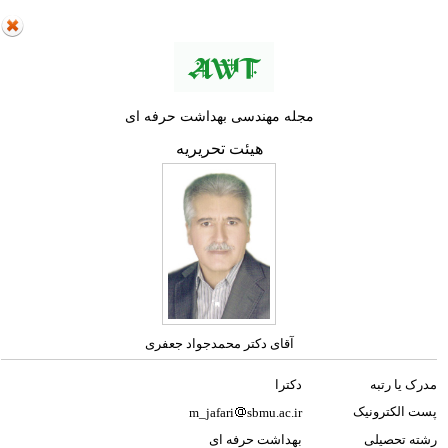
مجله مهندسی بهداشت حرفه ای
هیئت تحریریه
آقای دکتر محمدجواد جعفری
مدرک یا رتبه
دکترا
پست الکترونیک
m_jafari
sbmu.ac.ir
رشته تحصیلی
بهداشت حرفه ای