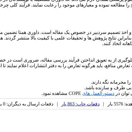
را مطالعه نموده و معیارهای موجود را رعایت نمایند. فرآیند کلی چر
 اخذ تصمیم سردبیر در خصوص یک مقاله است. داوری همتا تضمین می­ کن
و بنابراین نتایج پژوهش ها و تحقیقات علمی با کیفیت بالا منتشر گردن
نه اتخاذ کنند.
لوگیری از به تعویق انداختن فرآیند بررسی مقاله، ضروری است در 
رض منافع، باید هرگونه تعارض را به دفتر انتشارات اعلام نمایند تا ار
ا محرمانه نگه دارند.
 بی­ طرف و سازنده باشد.
 توان در
دستورالعمل ­های
COPE مشاهده نمود.
 بار |
دفعات چاپ: 863 بار
| دفعات ارسال به دیگران: 0 بار |