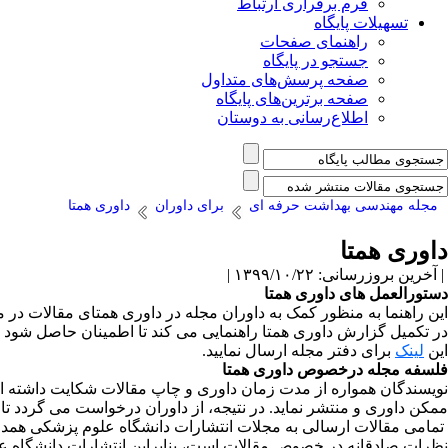
فرم برقراری ارتباط
تسهیلات پایگاه
راهنمای صفحات
جستجو در پایگاه
صفحه پرسش‌های متداول
صفحه برترین‌های پایگاه
اطلاع‌رسانی به دوستان
مجله مهندسی بهداشت حرفه ای
برای داوران
داوری همتا
داوری همتا
| آخرین بروزرسانی: ۱۳۹۹/۱۰/۲۲ |
دستورالعمل­ های داوری همتا
این راهنما به منظور کمک به داوران مجله در داوری همتای مقالات در
در تکمیل گزارش داوری همتا راهنمایی می کند تا اطمینان حاصل شود ک
این
لینک
برای دفتر مجله ارسال نمایید.
فلسفه مجله درخصوص داوری همتا
نویسندگان همواره از مدت زمان داوری و چاپ مقالات شکایت داشته ­اند؛
ممکن داوری و منتشر نماید. در نتیجه، از داوران درخواست می گردد تا
تمامی مقالات ارسالی به مجلات انتشارات دانشگاه علوم پزشکی همد
نظرات صادقانه در خصوص مقالات است، بنابراین انتشارات دانشگاه علو