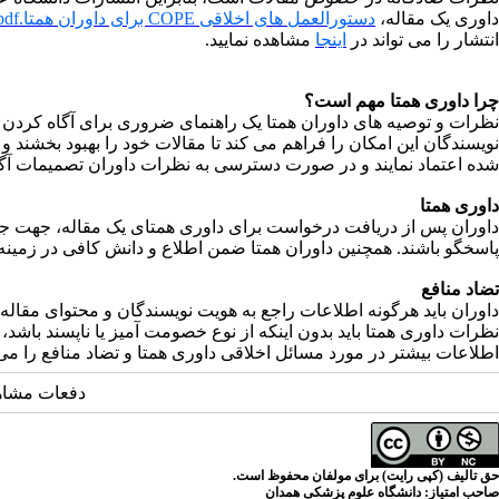
داوری یک مقاله،
دستورالعمل­ های اخلاقی
COPE برای داوران همتا.pdf
انتشار را می ­تواند در
اینجا
مشاهده نمایید.
چرا داوری همتا مهم است؟
نظرات و توصیه­ های داوران همتا یک راهنمای ضروری برای آگاه کردن و
نویسندگان این امکان را فراهم می کند تا مقالات خود را بهبود بخشند 
شده اعتماد نمایند و در صورت دسترسی به نظرات داوران تصمیمات آگاها
داوری همتا
داوران پس از دریافت درخواست برای داوری همتای یک مقاله، جهت ج
پاسخگو باشند. همچنین داوران همتا ضمن اطلاع و دانش کافی در زمینه تعا
تضاد منافع
داوران باید هرگونه اطلاعات راجع به هویت نویسندگان و محتوای مقاله ر
نظرات داوری همتا باید بدون اینکه از نوع خصومت­ آمیز یا ناپسند باشد،
اطلاعات بیشتر در مورد مسائل اخلاقی داوری همتا و تضاد منافع را می
دفعات مشاهده: 5576
حق تالیف (کپی رایت) برای مولفان محفوظ است.
صاحب امتیاز:
دانشگاه علوم پزشکی همدان