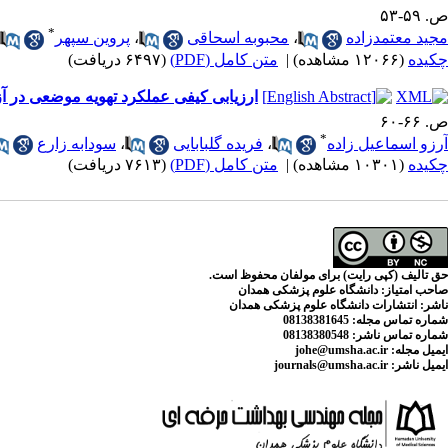
ص. ۵۹-۵۳
*
مجید معتمدزاده
،
محبوبه اسحاقی
،
پروین سپهر
چکیده
(۱۲۰۶۶ مشاهده)
|
متن کامل (PDF)
(۶۴۹۷ دریافت)
ارزیابی کیفی عملکرد تهویه موضعی در
ص. ۶۶-۶۰
*
آرزو اسماعیل زاده
،
فریده گلبابایی
،
سودابه زارع
چکیده
(۱۰۳۰۱ مشاهده)
|
متن کامل (PDF)
(۷۶۱۳ دریافت)
حق تالیف (کپی رایت) برای مولفان محفوظ است.
صاحب امتیاز:
دانشگاه علوم پزشکی همدان
ناشر:
انتشارات دانشگاه علوم پزشکی همدان
شماره تماس مجله
: 08138381645
شماره تماس ناشر:
08138380548
ایمیل مجله:
johe@umsha.ac.ir
ایمیل ناشر:
journals@umsha.ac.ir