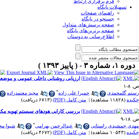
فرم برقراری ارتباط
تسهیلات پایگاه
راهنمای صفحات
جستجو در پایگاه
صفحه پرسش‌های متداول
صفحه برترین‌های پایگاه
اطلاع‌رسانی به دوستان
دوره ۱، شماره ۳ - ( پاییز ۱۳۹۳ )
ارزیابی روشنایی داخلی عمومی و موضعی 
ص. ۸-۱
*
رستم گلمحمدی
،
حمیرا علی زاده
،
مجید معتمدزاده
چکیده
(۱۱۸۲۸ مشاهده)
|
متن کامل (PDF)
(۶۷۱۳ دریافت)
بررسی کارایی هودهای سیستم تهویه مکنده موضعی در کنترل گردوغبار Fe2O3 د
ص. ۱۸-۹
*
مهدی جمشیدی راستانی
،
عبدالرحمن بهرامی
،
شیوا مح
چکیده
(۱۰۵۴۳ مشاهده)
|
متن کامل (PDF)
(۴۶۷۲ دریافت)