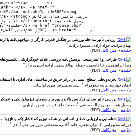
ارزیابی تأثیر مداخله ورزشی بر چنگش قدرتی کارگران مواجهه‌یافته با ارت
*
بهنام مرادی، جواد آزادی، سمیرا برکات
چکیده
-
متن کامل
(PDF)
طراحی و اعتبارسنجی پرسش‌نامه بررسی علائم خودگزارشی تکنسین‌های سا
*
ویدا ابراهیمی، رعنا قاسمی، جمیله ابوالقاسمی، آزاده اشتری نژاد
چکیده
-
متن کامل
(PDF)
تجزیه‌وتحلیل سطح ایمنی در برابر حریق در ساختمان‌های اداری با استفاده از
*
ایمان چهارده، هانیه نیکومرام
، سید محمدرضا میری لواسانی
چکیده
-
متن کامل
(PDF)
بررسی تأثیر صدای فرکانس بالا و پایین بر پاسخ‌های فیزیولوژیکی و عملک
*
رسول همت جو، روح اله رستمی
، محمد حاج آقازاده، تیمور الهیاری
چکیده
-
متن کامل
(PDF)
شناسایی و ارزیابی خطای انسانی در شبکه توزیع کم فشار (کم ولتاژ) با استفاده از 
*
فرزانه ملابهرامی، کامران نجفی، حامد آقائی، مصطفی میرزایی علی آبادی
چکیده
-
متن کامل
(PDF)