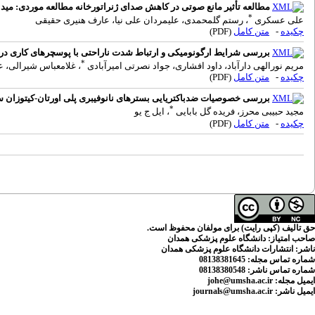
مطالعه تأثیر مانع صوتی در کاهش صدای ژنراتورخانه مطالعه موردی: مید
*
علی عسکری
، رستم گلمحمدی، علیمردان علی نیا، عارف هنیری حقیقی
چکیده
-
متن کامل
(PDF)
بررسی شرایط ارگونومیکی و ارتباط شدت ناراحتی با پوسچرهای کاری در 
*
مریم نورالهی دارآباد، داود افشاری، جواد نصرتی امیرآبادی
، غلامعباس شیرالی، 
چکیده
-
متن کامل
(PDF)
بررسی خصوصیات ضدباکتریایی بسترهای نانوفیبری پلی اورتان-کیتوزان ساخ
*
مجید حبیبی محرز، فریده گل بابایی
، ایل ج یو
چکیده
-
متن کامل
(PDF)
حق تالیف (کپی رایت) برای مولفان محفوظ است.
صاحب امتیاز:
دانشگاه علوم پزشکی همدان
ناشر:
انتشارات دانشگاه علوم پزشکی همدان
شماره تماس مجله
: 08138381645
شماره تماس ناشر:
08138380548
ایمیل مجله:
johe@umsha.ac.ir
ایمیل ناشر:
journals@umsha.ac.ir