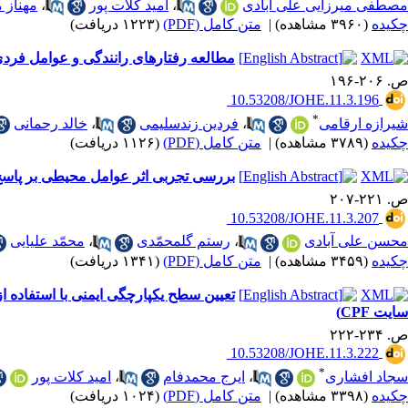
مصطفی میرزایی علی آبادی
،
امید کلات پور
،
مهناز 
چکیده
(۳۹۶۰ مشاهده)
|
متن کامل (PDF)
(۱۲۲۳ دریافت)
مطالعه رفتارهای رانندگی و عوامل فردی
ص. ۲۰۶-۱۹۶
‎ 10.53208/JOHE.11.3.196
*
شیرازه ارقامی
،
فردین زندسلیمی
،
خالد رحمانی
چکیده
(۳۷۸۹ مشاهده)
|
متن کامل (PDF)
(۱۱۲۶ دریافت)
بررسی تجربی اثر عوامل محیطی بر پاسخ‌
ص. ۲۲۱-۲۰۷
‎ 10.53208/JOHE.11.3.207
محسن علی آبادی
،
رستم گلمحمّدی
،
محمّد علیایی
چکیده
(۳۴۵۹ مشاهده)
|
متن کامل (PDF)
(۱۳۴۱ دریافت)
سایت CPF)
ص. ۲۳۴-۲۲۲
‎ 10.53208/JOHE.11.3.222
*
سجاد افشاری
،
ایرج محمدفام
،
امید کلات پور
چکیده
(۳۳۹۸ مشاهده)
|
متن کامل (PDF)
(۱۰۲۴ دریافت)