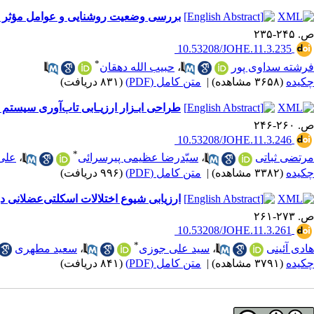
بررسی وضعیت روشنایی و عوامل مؤثر بر آن درکارگاه‌های صنعتی زی
ص. ۲۴۵-۲۳۵
‎ 10.53208/JOHE.11.3.235
*
فرشته سداوی پور
،
حبیب الله دهقان
چکیده
(۳۶۵۸ مشاهده)
|
متن کامل (PDF)
(۸۳۱ دریافت)
طراحی ابـزار ارزیـابی تاب‌آوری سیستم مدیـ
ص. ۲۶۰-۲۴۶
‎ 10.53208/JOHE.11.3.246
*
مرتضی ثباتی
،
سیّدرضا عظیمی پیرسرائی
،
علی
چکیده
(۳۳۸۲ مشاهده)
|
متن کامل (PDF)
(۹۹۶ دریافت)
ارزیابی شیوع اختلالات اسکلتی‌عضلانی 
ص. ۲۷۳-۲۶۱
‎ 10.53208/JOHE.11.3.261
*
هادی آئینی
،
سید علی جوزی
،
سعید مطهری
چکیده
(۳۷۹۱ مشاهده)
|
متن کامل (PDF)
(۸۴۱ دریافت)