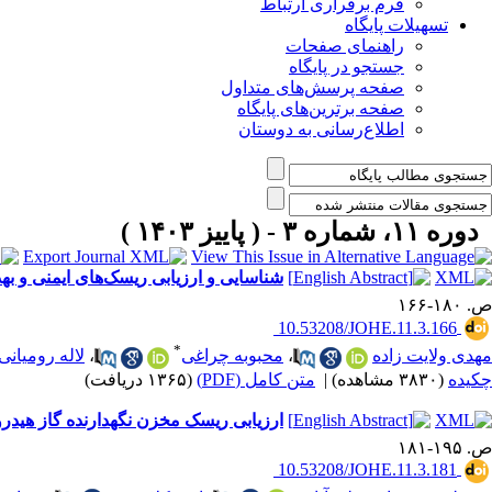
فرم برقراری ارتباط
تسهیلات پایگاه
راهنمای صفحات
جستجو در پایگاه
صفحه پرسش‌های متداول
صفحه برترین‌های پایگاه
اطلاع‌رسانی به دوستان
دوره ۱۱، شماره ۳ - ( پاییز ۱۴۰۳ )
شناسایی و ارزیابی ریسک‌های ایمنی و ب
ص. ۱۸۰-۱۶۶
‎ 10.53208/JOHE.11.3.166
*
مهدی ولایت زاده
،
محبوبه چراغی
،
لاله رومیانی
چکیده
(۳۸۳۰ مشاهده)
|
متن کامل (PDF)
(۱۳۶۵ دریافت)
ارزیابی ریسک مخزن نگهدارنده گاز هیدروژن با استفاده
ص. ۱۹۵-۱۸۱
‎ 10.53208/JOHE.11.3.181