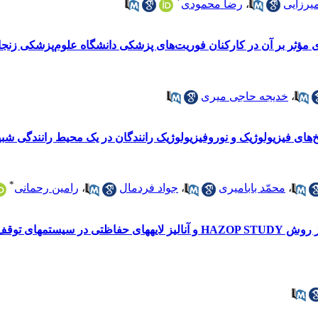
*
میرزایی
،
رضا محمودی
 مؤثر بر آن در کارکنان فوریت‌های پزشکی دانشگاه علوم‌پزشکی زنج
،
خدیجه حاجی میری
های فیزیولوژیک و نوروفیزیولوژیک رانندگان در یک محیط رانندگی شب
*
،
محمّد بابامیری
،
جواد فردمال
،
رامین رحمانی
تعیین سطح یکپارچگی ایمنی با استفاده از روش HAZOP STUDY و آنا