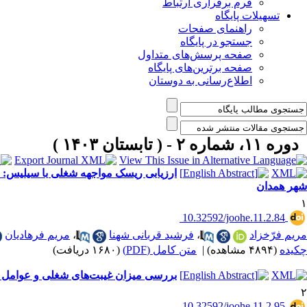
فرم برقراری ارتباط
تسهیلات پایگاه
راهنمای صفحات
جستجو در پایگاه
صفحه پرسش‌های متداول
صفحه برترین‌های پایگاه
اطلاع‌رسانی به دوستان
دوره ۱۱، شماره ۲ - ( تابستان ۱۴۰۳ )
شهر همدان
۱
‎ 10.32592/joohe.11.2.84
مریم فرّخزاد
،
فرشید قربانی شهنا
،
مریم فرهادیان
چکیده
(۴۸۹۴ مشاهده)
|
متن کامل (PDF)
(۱۶۸۰ دریافت)
بررسی میزان غیبت‌های شغلی و عوامل م
۲
‎ 10.32592/joohe.11.2.95