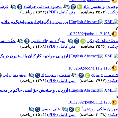
وحیده ابوالحسن نژاد
،
محمود صادقی خراشاد
،
فرشته
چکیده
(۳۵۷۴ مشاهده)
|
متن کامل (PDF)
(۱۵۳۴ دریافت)
بررسی ویژگی‌های اپیدمیولوژیک و علائم بال
۳
‎ 10.32592/joohe.11.2.105
محمّدطاها کوچکی
،
سوگند شیخ‌الاسلامی
،
عفّت‌الس
چکیده
(۳۵۳۶ مشاهده)
|
متن کامل (PDF)
(۱۴۶۸ دریافت)
ارزیابی مواجهه کارکنان با استایرن در 
۴
‎ 10.32592/joohe.11.2.115
فاطمه رحیمیان
،
سعید یوسفی‌نژاد
،
یونس سهرابی
چکیده
(۳۹۶۷ مشاهده)
|
متن کامل (PDF)
(۱۴۷۸ دریافت)
ارزیابی و سنجش جوّ ایمنی حاکم بر محی
۵
‎ 10.32592/joohe.11.2.125
*
مهران ملکی روشتی
،
علی نعیمی
چکیده
(۴۰۳۸ مشاهده)
|
متن کامل (PDF)
(۱۵۱۴ دریافت)