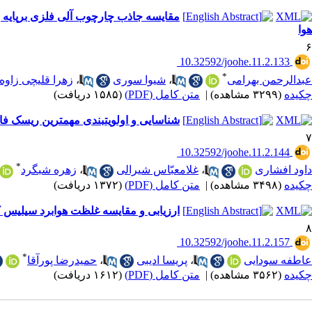
هوا
۶
‎ 10.32592/joohe.11.2.133
*
عبدالرحمن بهرامی
،
شیوا سوری
،
زهرا قلیچی زاوه
چکیده
(۳۲۹۹ مشاهده)
|
متن کامل (PDF)
(۱۵۸۵ دریافت)
شناسایی و اولویتبندی مهمترین ریسک فاکتورهای مؤثر تمایل ترک 
۷
‎ 10.32592/joohe.11.2.144
*
داود افشاری
،
غلامعبّاس شیرالی
،
زهره شبگرد
چکیده
(۳۴۹۸ مشاهده)
|
متن کامل (PDF)
(۱۳۷۲ دریافت)
ارزیابی و مقایسه غلظت هوابرد سیلیس ک
۸
‎ 10.32592/joohe.11.2.157
*
عاطفه سودایی
،
پریسا ادیبی
،
حمیدرضا پورآقا
چکیده
(۳۵۶۲ مشاهده)
|
متن کامل (PDF)
(۱۶۱۲ دریافت)