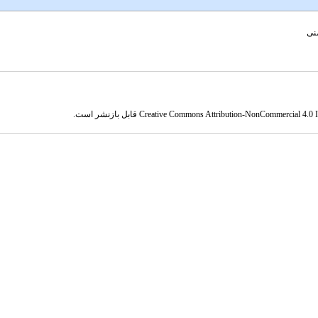
منی
Creative Commons Attribution-NonCommercial 4.0 In
قابل بازنشر است.