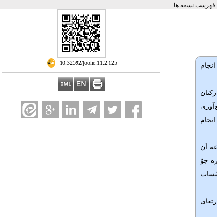
 فهرست نسخه ها
‎ 10.32592/joohe.11.2.125
انجام
کنان
آوری
انجام
عه آن
ه جوّ
سّسات
تقای