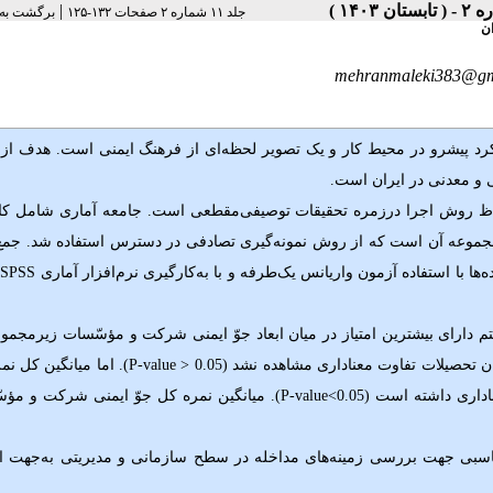
|
جلد ۱۱ شماره ۲ صفحات ۱۳۲-۱۲۵
برگشت به
ن
mehranmaleki383@gm
رد پیشرو در محیط کار و یک تصویر لحظه‌ای از فرهنگ ایمنی است. هدف از 
 و معدنی در ایران است.
حاظ روش اجرا درزمره تحقیقات توصیفی‌مقطعی است. جامعه آماری شامل کار
وعه آن است که از روش نمونه‌گیری تصادفی در دسترس استفاده شد. جمع‌
ها با استفاده آزمون واریانس یک‌طرفه و با به‌کارگیری نرم‌افزار آماری
SPSS
م دارای بیشترین امتیاز در میان ابعاد جوّ ایمنی شرکت و مؤسّسات زیرمجمو
حصیلات تفاوت معناداری مشاهده نشد (0.05 <
P-value
). اما میانگین کل نمر
اداری داشته است (
P-value<0.05
). میانگین نمره کل جوّ ایمنی شرکت و مؤ
ناسبی جهت بررسی زمینه
های مداخله در سطح سازمانی و مدیریتی به‌جهت ار