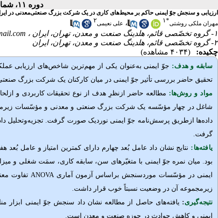
دوره ۱۱، شماره ۲ - ( تابستان ۱۴۰۳ )
ارزیابی و سنجش جوّ ایمنی حاکم بر محیط‌های کاری در یک شرکت بزرگ صنعتی‌معدنی در ایرا
۲
۱
*
،
مهران ملکی روشتی
علی نعیمی
۱- گروه تخصّصی قائم، هلدینگ صنعت و معدن، تهران، ایران ،
ail.com
۲- گروه تخصّصی قائم، هلدینگ صنعت و معدن، تهران، ایران
چکیده:
(۴۰۳۴ مشاهده)
سابقه و هدف:
جوّ
ایمنی به‌عنوان یکی از مهم‌ترین شاخص
های ارزیابی عملک
تحقیق حاضر بررسی تأثیر جوّ ایمنی در میان کارکنان یک شرکت بزرگ صنعتی
مواد و روش‌‌ها:
مطالعه حاضر ازنظرِ هدف از نوع تحقیقات کاربردی و ازل
شاغل در چهار مؤسّسه یک شرکت بزرگ صنعتی و معدنی و مؤسّسات زیرمجم
داده‌ها ازطریق پرسش‌نامه جوّ ایمنی نوردیک صورت گرفت. تجزیه‌وتحلیل داده‌
گرفت.
یافته‌ها:
نتایج نشان داد عامل
بُعد
چهارم دارای کمترین امتیاز و عامل
بُعد
هفت
بود. میان نمره جوّ ایمنی با متغیّرهای سن، سابقه کاری، سمَت شغلی و میزان ت
ایمنی در مؤسّسات موردسنجش براساس آزمون آماری
ANOVA
تفاوت معن
زیرمجموعه آن در وضعیت نسبتاً خوب قرار داشت.
نتیجه‌گیری
:
یافته‌های حاصل از مطالعه نشان داد
سنجش جوّ ایمنی ابزار م
ایمنی و کاهش حوادث در حوزه صنعت و معدن است.