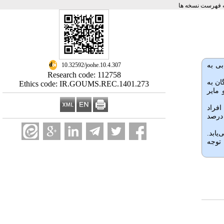
 فهرست نسخه ها
‎ 10.32592/joohe.10.4.307
بی به
Research code: 112758
ن گرگان به
Ethics code: IR.GOUMS.REC.1401.273
 مایر
 افراد
ایین، 66.8 درصد کیفیت زندگی متوسط و 14.3 درصد کیفیت زندگی بالایی داشتند. همچنین، 11.1 درصد از افراد تعهد سازمانی پایین، 77.1 درصد
یابد.
 ﺗﻮﺟﻪ