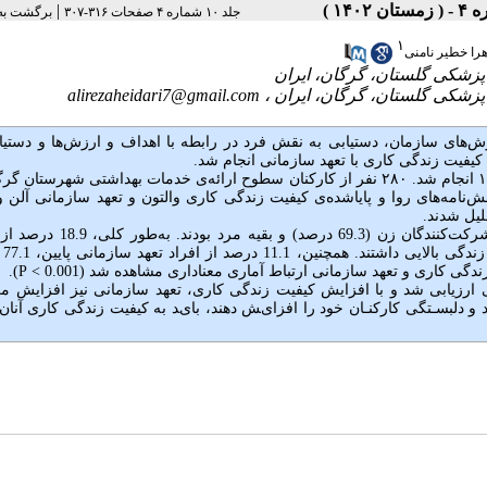
|
جلد ۱۰ شماره ۴ صفحات ۳۱۶-۳۰۷
برگشت به
۱
را خطیر نامنی
alirezaheidari7@gmail.com
ش‌های سازمان، دستیابی به نقش فرد در رابطه با اهداف و ارزش‌ها و دستیا
فیت زندگی کاری با تعهد سازمانی انجام شد.
این مطالعه‌ی مقطعی به‌صورت توصیفی‌تحلیلی در سال ۱۴۰۱ انجام شد. ۲۸۰ نفر از کارکنان سطوح ارائه‌ی خدمات بهداشتی شهرستا
نامه‌های روا و پایاشده‌ی کیفیت زندگی کاری والتون و تعهد سازمانی آلن و
لیل شدند.
18.9 درصد از
کیفیت زندگی پ
دگی کاری و تعهد سازمانی ارتباط آماری معناداری مشاهده شد (0.001 >
P
).
زیابی شد و با افزایش کیفیت زندگی کاری، تعهد سازمانی نیز افزایش می‌
و دﻟﺒﺴـﺘﮕﯽ ﮐﺎرﮐﻨـﺎن ﺧﻮد را اﻓﺰایﺶ دﻫﻨﺪ، ﺑﺎیﺪ ﺑﻪ ﮐﯿﻔﯿﺖ زﻧﺪﮔﯽ ﮐﺎری آﻧﺎن