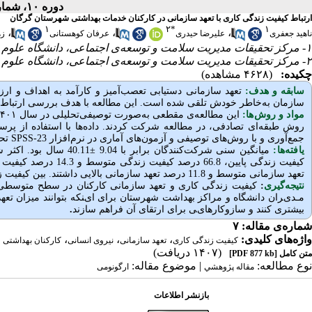
دوره ۱۰، شماره ۴ - ( زمستان ۱۴۰۲ )
ارتباط کیفیت زندگی کاری با تعهد سازمانی در کارکنان خدمات بهداشتی شهرستان گرگان
۱
۲
*
۱
،
،
،
ناهید جعفری
علیرضا حیدری
عرفان کوهستانی
زه
۱- مرکز تحقیقات مدیریت سلامت و توسعه‌ی اجتماعی، دانشگاه علوم پزشکی گلستان، گرگان، ایران
۲- مرکز تحقیقات مدیریت سلامت و توسعه‌ی اجتماعی، دانشگاه علوم پزشکی گلستان، گرگان، ایران ،
چکیده:
(۴۶۲۸ مشاهده)
سابقه و هدف:
تعهد سازمانی دستیابی تعصب‌آمیز و کارآمد به اهداف و ارز
سازمان به‌خاطر خودش تلقی شده است. این مطالعه با هدف بررسی ارتباط کی
مواد و روش‌‌ها:
روش طبقه‌ای تصادفی، در مطالعه شرکت کردند. داده‌ها با استفاده از پرسش‌
جمع‌آوری و با روش‌های توصیفی و آزمون‌های آماری در نرم‌افزار
SPSS-23
تح
یافته‌ها:
میانگین سنی شرکت‌کنندگان برابر با 9.04
±
40.11 سال بود. اکثر شرکت‌کنندگان زن (69.3 درصد) و بقیه مرد بودند. به‌طور کلی،
تعهد سازمانی متوسط و 11.8 درصد تعهد سازمانی بالایی داشتند.
بین کیفیت زن
نتیجه‌گیری
:
کیفیت زندگی کاری و تعهد سازمانی کارکنان در سطح متوسطی ار
ﻣـﺪیﺮان دانشگاه و مراکز بهداشت شهرستان ﺑﺮای ایﻨﮑﻪ ﺑﺘﻮاﻧﻨﺪ ﻣﯿﺰان ﺗﻌﻬﺪ 
ﺑﯿﺸﺘﺮی کنند و ﺳﺎزوﮐﺎرﻫﺎیﯽ ﺑﺮای ارﺗﻘﺎی آن ﻓﺮاﻫﻢ ﺳﺎزﻧﺪ
.
شماره‌ی مقاله: ۷
واژه‌های کلیدی:
،
،
،
کیفیت زندگی کاری
تعهد سازمانی
نیروی انسانی
کارکنان بهداشتی
(۱۴۰۷ دریافت)
متن کامل
[PDF 877 kb]
نوع مطالعه:
| موضوع مقاله:
مقاله پژوهشي
ارگونومی
بازنشر اطلاعات