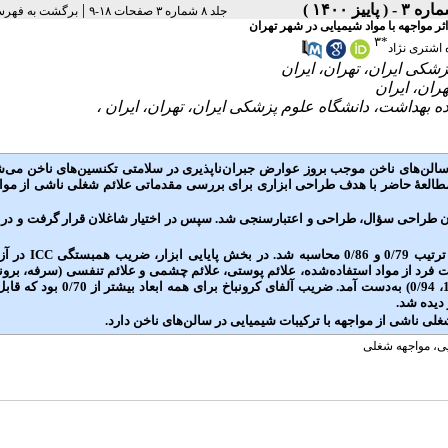
|
جلد ۸ شماره ۳ صفحات ۱۸-۹
برگشت به فهرس
 مواجهه با مواد شیمیایی در شهر تهران
۳
*
ه اشتری نژاد
سالن‌های ناخن موجب بروز عوارض جبران‌ناپذیری در سلامتی تکنسین‌های ناخن می‌شو
مطالعۀ حاضر با هدف طراحی ابزاری برای بررسی مقدماتی علائم شغلی ناشی از مواج
طراحی سؤال، طراحی و اعتبارسنجی شد. سپس در اختیار شاغلان قرار گرفت و
درن
به ترتیب 0/79 و 0/86 محاسبه شد. در بخش
 فرد از مواد استفاده‌شده، علائم پوستی، علائم چشمی و علائم تنفسی (سرفه، برو
تنگی نفس و خس‌خس سینه) به ترتیب 1/00، 0/98، 0/99، 1/00، 0/80 و (1/00، 1/00، 0/94) به‌دست آمد. ضریب آلفا
دیده شد.
غلی ناشی از مواجهه با ترکیبات شیمیایی در سالن‌های ناخن دارد.
یی، مواجهه شغلی