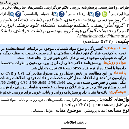
دوره ۸، شماره ۳ - ( پاییز ۱۴۰۰ )
طراحی و اعتبارسنجی پرسش‌نامه بررسی علائم خودگزارشی تکنسین‌های سالن‌های ناخن در اثر
۲
۱
۱
،
،
،
ویدا ابراهیمی
رعنا قاسمی
جمیله ابوالقاسمی
آزاد
۱- گروه مهندسی بهداشت حرفه‌ای، دانشکده بهداشت، دانشگاه علوم پزشکی ایران، تهران، ایران
۲- گروه آمار زیستی، دانشکده بهداشت، دانشگاه علوم پزشکی ایران، تهران، ایران
۳- مرکز تحقیقات آلودگی هوا، گروه مهندسی بهداشت حرفه‌ای، دانشکده بهداشت، دانشگاه علوم پزشکی ایران، تهران، ایران ،
Ashtarinezhad.a@iums.ac.ir
چکیده:
(۵۷۴۳ مشاهده)
سابقه و هدف:
گستردگی و تنوع مواد شیمیایی موجود در ترکیبات استفاده‌شده در 
توجه به کم‌توجه قرار گرفتن خطرات سلامتی در این صنعت نسبت به صنایع دیگر، 
ترکیبات شیمیایی موجود در سالن‌های ناخن شهر تهران انجام شده است.
مواد و روش‌‌ها:
پرسش‌نامۀ علائم شغلی از طریق بررسی متون و نظرات متخصصان 
داده‌ها با استفاده از نرم‌افزار
نسخۀ 20 تجزیه‌وتحلیل شد.
SPSS
یافته‌ها:
در این مطالعه، در بخش تحلیل روایی محتوا، مقادیر کل
و
CVR
CVI
بازآزمون
در بُعدهای اطلاعات محل کار، مشخصات و عادات فردی، اطلاعات و شناخت
است. بیشترین علائم در میان شاغلان مربوط به عطسه و ضایعات پوستی خارش‌دار 
نتیجه‌گیری:
یافته‌ها نشان داد پرسش‌نامه روایی و پایایی خوبی برای بررسی علائم ش
واژه‌های کلیدی:
پرسش‌نامه خودگزارشی، تکنسین‌های ناخن، روایی و پایایی، مواد شیمیا
(۲۲۲۱ دریافت)
متن کامل
[PDF 1144 kb]
نوع مطالعه:
| موضوع مقاله:
مقاله پژوهشي
عوامل شیمیایی
بازنشر اطلاعات