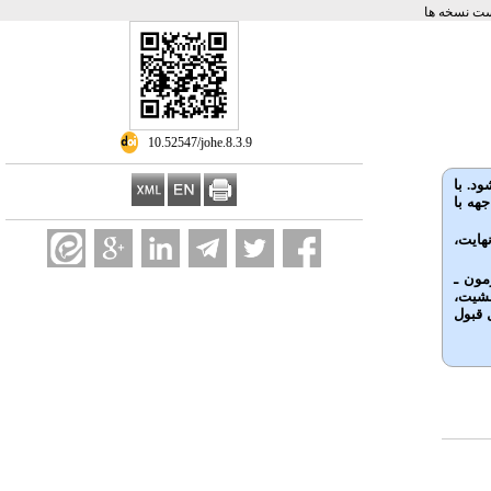
ت نسخه ها
‎ 10.52547/johe.8.3.9
د. با
هه با
هایت،
 پایایی ابزار، ضریب همبستگی ICC در آزمون ـ
نشیت،
ی کرونباخ برای همه ابعاد بیشتر از 0/70 بود که قابل قبول