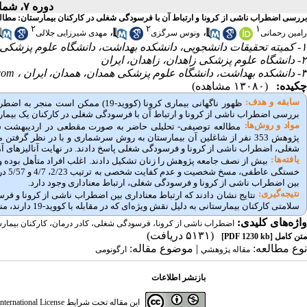
دوره ۷، شماره ۴ - ( زمستان ۱۳۹۹ )
بررسی اضطراب ناشی از کرونا و ارتباط آن با فرسودگی شغلی در کارکنان بیمارستان: مطا
۲
۲
۱
،
،
رامین رحمانی
ونوس سرگزی
مهدی شیرزایی جلالی
۱- کمیته تحقیقات دانشجویی، دانشکده بهداشت، دانشگاه علوم پزشکی همدان، همدان، ایران
۲- دانشگاه علوم پزشکی زاهدان، زاهدان، ایران
۳- دانشکده بهداشت، دانشگاه علوم پزشکی همدان، همدان، ایران ،
com
چکیده:
(۱۳۰۸۰ مشاهده)
سابقه و هدف:
ظهور ناگهانی بیماری کرونا (کووید-9
بررسی اضطراب ناشی از کرونا و ارتباط آن با فرسودگی شغلی در کارکنان یک بیمار
مواد و روش‌‌ها:
پژوهش 353 نفر از شاغلین آن بیمارستان به روش سرشماری و با در نظر گ
شغلی، اضطراب ناشی از کرونا و فرسودگی شغلی پاسخ دادند. در نهایت آنالیزهای آما
یافته‌ها:
بیش از نصف جامعه پژوهش را زنان تشکیل دادند. اغلب افراد متأهل بوده و بین 20 تا 30 سال سن داشتند. شیوع اضطراب شدید برابر با 9/11 درصد بود و
خستگ
بین اضطراب ناشی از کرونا و فرسودگی شغلی، ارتباط معناداری وجود دارد.
نتیجه‌گیری:
نتایج نشان دادند که ارتباط معناداری بین اضطراب ناشی از کرونا و فر
سلامتی کارکنان بیمارستانی به دلیل نقش ویژه
ای که در مقابله با کووید-19 دارند، منعطف شود.
واژه‌های کلیدی:
اضطراب ناشی از کرونا، فرسودگی شغلی، کادر درمان، کارکنان بیمارس
(۵۱۳۱ دریافت)
متن کامل
[PDF 1230 kb]
نوع مطالعه:
| موضوع مقاله:
مقاله پژوهشي
ارگونومی
بازنشر اطلاعات
این مقاله تحت شرایط
ternational License