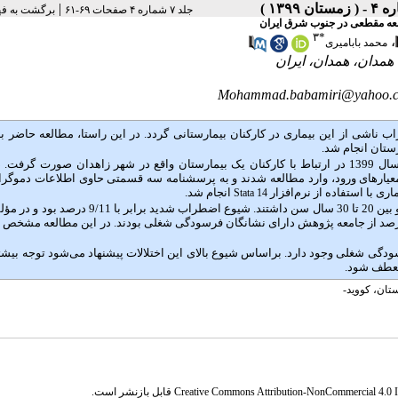
|
جلد ۷ شماره ۴ صفحات ۶۹-۶۱
برگشت به ف
لعه مقطعی در جنوب شرق ایران
۳
*
،
محمد بابامیری
Mohammad.babamiri@yahoo.
1) ممکن است منجر به اضطراب ناشی از این بیماری در کارکنان بیمارستانی گردد. در این راستا، مطالعه حاضر
ستان انجام شد.
مطالعه توصیفی- تحلیلی حاضر به صورت مقطعی در اردیبهشت سال 1399 در ارتباط با کارکنان یک بیمارستان واقع در شهر زاهدان صورت گر
رفتن معیارهای ورود، وارد مطالعه شدند و به پرسشنامه سه قسمتی حاوی اطلاعات دموگرا
ری با استفاده از نرم
افزار
انجام شد.
Stata 14
 در مؤلفه
ی عاطفی، مسخ شخصیت و عدم کفایت شخصی به ترتیب 2/23، 4/7 و 5/57 درصد از جامعه پژوهش دارای نشانگان فرسودگی شغلی بودند. در این مطالعه م
سودگی شغلی وجود دارد. براساس شیوع بالای این اختلالات پیشنهاد می
شود توجه بیشت
تان، کووید-
Creative Commons Attribution-NonCommercial 4.0 In
قابل بازنشر است.