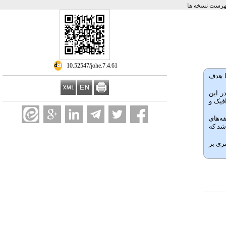
هرست نسخه ها
‎ 10.52547/johe.7.4.61
 با هدف
فت. در این
فیک و
های
شخص شد که
ری بر