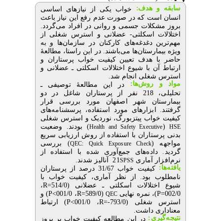
سابقه و هدف:
خواب یکی از نیازهای اساسی
انسان است که در صورت عدم رفع این نیاز باعث
بروز مشکلات جسمی و روانی در افراد می
گردد.
اختلالات اسکلتی- عضلانی و استرس شغلی از
مهم
ترین دغدغه
های کارکنان در سازمان
ها و به
ویژه بیمارستان
ها می
باشند. در این راستا، مطالعۀ
حاضر با هدف تعیین کیفیت خواب پرستاران و
ارتباط آن با شیوع اختلالات اسکلتی ـ عضلانی و
استرس شغلی انجام شد.
مواد و روش‌‌ها:
در این مطالعۀ توصیفی ـ
تحلیلی، 218 نفر از پرستاران شاغل در دو
بیمارستان شهر اصفهان مورد بررسی قرار
گرفتند. ابزارهای مورد استفاده، پرسشنامه
های
کیفیت خواب پیتزبورگ، نوردیک و استرس شغلی
(
) بودند. وضعیت
Health and Safety Executive
HSE
بدنی پرستاران با استفاده از روش ارزیابی سریع
مواجهه (
) بررسی
QEC: Quick Exposure Check
گردید. داده
های جمع
آوری شده با استفاده از
نرم
افزار آماری
21
آنالیز شدند.
SPSS
یافته‌ها:
کیفیت خواب 31/67 درصد از پرستاران
نامطلوب بود. از نظر آماری، کیفیت خواب با
شیوع اختلالات اسکلتی ـ عضلانی (514/0=
R
،
002/0=
P
)، نمره نهایی
(589/0=
R
، 001/0>
P
) و
QEC
استرس شغلی (793/0-=
R
، 001/0>
P
) ارتباط
معناداری داشت.
نتیجه‌گیری:
در این مطالعه کیفیت خواب بر بروز