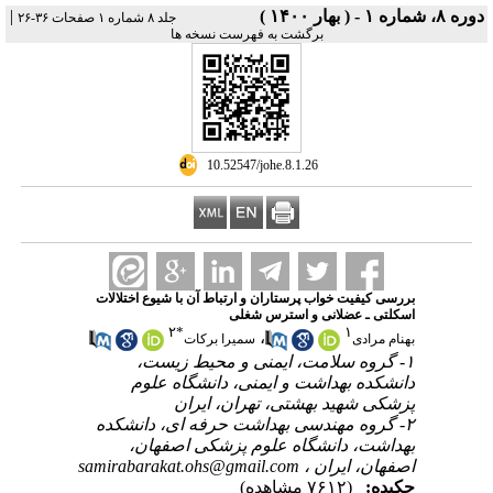
دوره ۸، شماره ۱ - ( بهار ۱۴۰۰ )
|
جلد ۸ شماره ۱ صفحات ۳۶-۲۶
برگشت به فهرست نسخه ها
‎ 10.52547/johe.8.1.26
بررسی کیفیت خواب پرستاران و ارتباط آن با شیوع اختلالات
اسکلتی ـ عضلانی و استرس شغلی
۲
*
۱
،
بهنام مرادی
سمیرا برکات
۱- گروه سلامت، ایمنی و محیط زیست،
دانشکده بهداشت و ایمنی، دانشگاه علوم
پزشکی شهید بهشتی، تهران، ایران
۲- گروه مهندسی بهداشت حرفه ای، دانشکده
بهداشت، دانشگاه علوم پزشکی اصفهان،
اصفهان، ایران ،
samirabarakat.ohs@gmail.com
چکیده:
(۷۶۱۲ مشاهده)