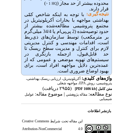
محدوده بیشتر از حد مجاز (
)
> 1
HQ
قرار دارند.
نتیجه‌گیری:
با توجه به اینکه شاخص کمّی
بهداشتی مواجهه با بخارات آکریلونیتریل در
مجتمع پتروشیمی مطالعه‌شده بیشتر از
حدود توصیه‌شده (2 پی‌پی‌ام یا 34/4 میلی‌گرم
بر مترمکعب) توسط سازمان‌های ذی‌ربط
است، اقدامات مهندسی و کنترل مدیریتی
لازم برای کنترل و مدیریت سطح ریسک تا
حد قابل‌قبول، ازجمله بازنگری در
سیستم‌های تهویه موضعی و عمومی که از
عمده‌ترین دلایل مواجهه افراد است، برای
بهبود اوضاع ضروری است.
واژه‌های کلیدی:
آکریلونیتریل، ارزیابی ریسک بهداشتی،
پتروشیمی، روش EPA، مواجهه شغلی
(۲۹۵۵ دریافت)
متن کامل
[PDF 1606 kb]
نوع مطالعه:
| موضوع مقاله:
مقاله پژوهشي
عوامل
شیمیایی
بازنشر اطلاعات
این مقاله تحت شرایط
Creative Commons
Attribution-NonCommercial 4.0