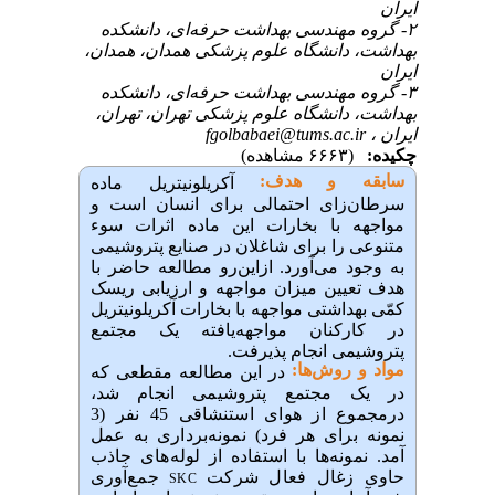
ایران
۲- گروه مهندسی بهداشت حرفه‌ای، دانشکده
بهداشت، دانشگاه علوم پزشکی همدان، همدان،
ایران
۳- گروه مهندسی بهداشت حرفه‌ای، دانشکده
بهداشت، دانشگاه علوم پزشکی تهران، تهران،
ایران ،
fgolbabaei@tums.ac.ir
چکیده:
(۶۶۶۳ مشاهده)
سابقه و هدف:
آکریلونیتریل ماده
سرطان‌زای احتمالی برای انسان است و
مواجهه با بخارات این ماده اثرات سوء
متنوعی را برای شاغلان در صنایع پتروشیمی
به وجود می‌آورد. ازاین‌رو مطالعه حاضر با
هدف تعیین میزان مواجهه و ارزیابی ریسک
کمّی بهداشتی مواجهه با بخارات آکریلونیتریل
در کارکنان مواجهه‌یافته یک مجتمع
پتروشیمی انجام پذیرفت.
مواد و روش‌‌ها:
در این مطالعه مقطعی که
در یک مجتمع پتروشیمی انجام شد،
درمجموع از هوای استنشاقی 45 نفر (3
نمونه برای هر فرد) نمونه‌برداری به عمل
آمد. نمونه‌ها با استفاده از لوله‌های جاذب
حاوی زغال فعال شرکت
جمع‌آوری
SKC