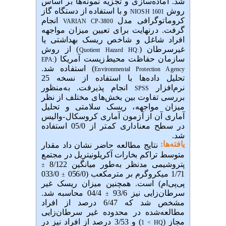
شد. آماده‌سازی و تجزیه نمونه‌ها بر اساس
روش
و با استفاده از دستگاه گاز
NIOSH
1601
کروماتوگرافی مدل
انجام
VARIAN CP-3800
گرفت. درنهایت برای تعیین میزان مواجهه
افراد شاغل و شاخص ریسک بهداشتی یا
غیرسرطان (
) از روش
Quotient
Hazard
HQ:
سازمان حفاظت محیط‌زیست آمریکا (
EPA:
) استفاده شد.
Environmental Protection Agency
تحلیل داده‌ها با استفاده از نسخه 25
نرم‌افزار
انجام پذیرفت. به‌منظور
SPSS
بررسی تفاوت بین بخش‌های مختلف از نظر
میزان مواجهه، ریسک سلامتی و تحلیل
آماری آن از آزمون آماری کروسکال-والیس
در سطح معناداری کمتر از 05/0 استفاده
شد.
یافته‌ها:
نتایج مطالعه حاضر نشان داد مقدار
متوسط تراکم بخارات آکریلونیتریل در مجتمع
پتروشیمی مدنظر به‌طور میانگین 8/122
±
1/71 میکروگرم بر مترمکعب
(056/0
033/0
±
پی‌پی‌ام) است. همچنین میزان ریسک
غیر
سرطان‌زایی نیز 93/6
04/4 محاسبه شد.
±
مشخص شد که 6/47 درصد از افراد
مطالعه‌شده در محدوده غیر سرطان‌زایی
مجاز (
) و 3/53 درصد از افراد نیز در
1
<
HQ