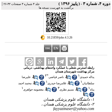
دوره ۴، شماره ۳ - ( پاییز ۱۳۹۶ )
|
جلد ۴ شماره ۳ صفحات ۳۲-۲۶
برگشت به فهرست نسخه ها
‎ 10.21859/johe.4.3.26
رابطه استرس شغلی با عملکرد واحدهای بهداشتی- درمانی
مرکز بهداشت شهرستان همدان
۲
*
۱
،
،
یداله حمیدی
ناصر فیاضی
علیرضا
۱
۱
،
،
سلطانیان
غلامرضا حیدری
محمد احمد
۱
۳
۱
،
،
پناه
نسیم نظری
معصومه جواهری
۱- دانشگاه علوم پزشکی همدان
۲- دانشگاه علوم پزشکی همدان ،
fayyazinaser@yahoo.com