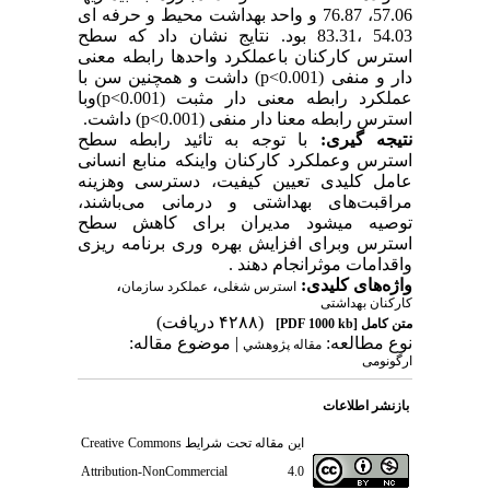
57.06، 76.87 و واحد بهداشت محیط و حرفه ای
54.03 ،83.31 بود. نتایج نشان داد که سطح
استرس کارکنان باعملکرد واحدها رابطه معنی
دار و منفی (0.001
p<
) داشت و همچنین سن با
عملکرد رابطه معنی دار مثبت (0.001
p<
)وبا
استرس رابطه معنا دار منفی (0.001
p<
) داشت.
نتیجه گیری:
با توجه به تائید رابطه سطح
استرس وعملکرد کارکنان واینکه منابع انسانی
عامل کلیدی تعیین کیفیت، دسترسی وهزینه
مراقبت‌های بهداشتی و درمانی
می‌باشند،
توصیه میشود مدیران برای کاهش سطح
استرس وبرای افزایش بهره وری برنامه ریزی
واقدامات موثرانجام دهند .
واژه‌های کلیدی:
،
،
استرس شغلی
عملکرد سازمان
کارکنان بهداشتی
(۴۲۸۸ دریافت)
متن کامل
[PDF 1000 kb]
نوع مطالعه:
| موضوع مقاله:
مقاله پژوهشي
ارگونومی
بازنشر اطلاعات
این مقاله تحت شرایط
Creative Commons
Attribution-NonCommercial 4.0