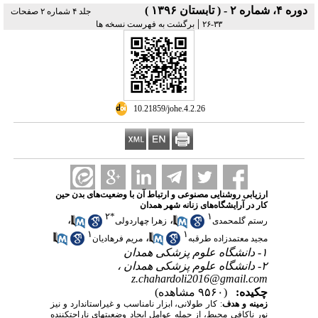
دوره ۴، شماره ۲ - ( تابستان ۱۳۹۶ )
جلد ۴ شماره ۲ صفحات
|
۳۳-۲۶
برگشت به فهرست نسخه ها
‎ 10.21859/johe.4.2.26
ارزیابی روشنایی مصنوعی و ارتباط آن با وضعیت‌های بدن حین
کار در آرایشگاه‌های زنانه شهر همدان
۲
*
۱
،
،
رستم گلمحمدی
زهرا چهاردولی
۱
۱
،
مجید معتمدزاده طرقبه
مریم فرهادیان
۱- دانشگاه علوم پزشکی همدان
۲- دانشگاه علوم پزشکی همدان ،
z.chahardoli2016@gmail.com
چکیده:
(۹۵۶۰ مشاهده)
زمینه و هدف
: کار طولانی، ابزار نامناسب و غیر­استاندارد و نیز
نور ناکافی محیط، از جمله عوامل ایجاد وضعیت­های ناراحت­کننده