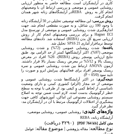
کاری در آرایشگران است. مطالعه حاضر به منظور ارزیابی
روشنایی عمومی و موضعی و بررسی ارتباط آن با وضعیت­های
اﻧﺠﺎم ﮐﺎر ﺑﻪ روش
REBA
در آرایشگاه‌های زنانه شهر همدان
انجام گرفت.
روش بررسی:
این مطالعه توصیفی تحلیلی در 50 آرایشگاه زنانه
با­ وجود 100 زن شاغل، و به صورت مقطعی انجام شد. جهت
اندازه­گیری شدت روشنایی عمومی و موضعی از نورسنج مدل
Hagner ECI
و برای بررسی وضعیت­های انجام کار از روش
ارزیابی سریع کل بدن (
REBA
) استفاده شد. داده‌های مطالعه
توسط نرم­افزار آماری
SPSS 21
تحلیل شد.
یافته‌ها:
شدت روشنایی عمومی (72%) و شدت روشنایی
موضعی (97%)، اکثر آرایشگاه­ها کمتر از حد­ الزامی بود. طبق
نتایج ارزیابی پوسچر روش (
REBA
)، 26% افراد در معرض
ریسک بالا و 5/12% در معرض ریسک بسیار بالا قرار داشتند.
آزمون
ANOVA
ارتباط بین شدت روشنایی عمومی و نمره
ریسک پوسچر افراد برای فعالیت­های پیرایش ابرو و صورت را
تایید نمود (05/0 >
P
).
نتیجه‌گیری:
در اکثر آرایشگاه‌ها شدت روشنایی عمومی و
موضعی از حد مجاز (الزام) کشوری کمتر، و دارای وضعیت
نامناسبی از لحاظ کمی و کیفی بود. از طرفی با توجه به سطح
خطر ارگونومیک بدست آمده، لازم است ضمن توجه به اصلاح
سیستم روشنایی مصنوعی این اماکن، آموزش­های کافی جهت
پیشگیری از اختلالات ارگونومیک مرتبط با آن در آرایشگران مد­
نظر قرار گیرد.
واژه‌های کلیدی:
،
،
روشنایی عمومی
روشنایی موضعی
،
آرایشگاه‌ زنانه
REBA
(۳۲۹۰ دریافت)
متن کامل
[PDF 764 kb]
نوع مطالعه:
| موضوع مقاله:
مقاله پژوهشي
عوامل
فیزیکی