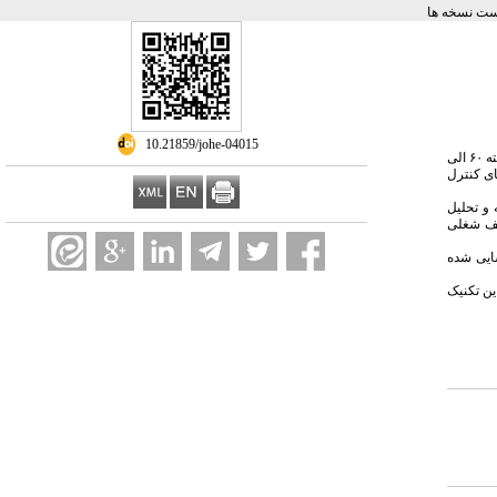
ت نسخه ها
‎ 10.21859/johe-04015
زمینه و هدف: مطالعات انجام شده در زمینه حوادث صنعتی نشان داده است که خطای انسانی مهمترین و اصلی ترین نقش را در بروز حوادث دارد. به طوریکه طبق بررسی های صورت گرفته ۶۰ الی
ای کنترل
 تجزیه و تحلیل
یف شغلی
ناسایی شده مربوط به خطای تفسیر و 11% خطاهای شناسایی شده
ین تکنیک