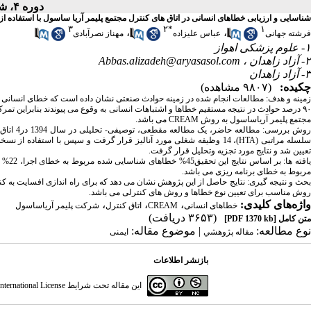
دوره ۴، شماره ۱ - ( بهار ۱۳۹۶ )
شناسایی و ارزیابی خطاهای انسانی در اتاق های کنترل مجتمع پلیمر آریا ساسول با استفاده از تکنی
۳
۲
*
۱
،
،
فرشته جهانی
عباس علیزاده
مهناز نصرآبادی
۱- علوم پزشکی اهواز
۲- آزاد زاهدان ،
Abbas.alizadeh@aryasasol.com
۳- آزاد زاهدان
چکیده:
(۹۸۰۷ مشاهده)
۹۰ درصد حوادث در نتیجه مستقیم خطاها و اشتباهات انسانی به وقوع می پیوندند بنابراین ت
مجتمع پلیمر آریاساسول به روش
CREAM
می باشد.
روش بررس
لسله مراتبی (
HTA
)، 14 وظیفه شغلی مورد آنالیز قرار گرفت و سپس با استفاده از نسخه اولیه و گسترده
تعیین شد و نتایج مورد تجزیه وتحلیل قرار گرفت.
مربوط به خطای برنامه ریزی می باشد.
بحث و نتیجه گیری: نتایج حاصل از این پژوهش نشان می دهد که برای راه اندازی افسایت به کن
روش مناسب برای تعیین نوع خطاها و روش های کنترلی می باشد.
واژه‌های کلیدی:
،
،
،
خطاهای انسانی
CREAM
اتاق کنترل
شرکت پلیمر آریاساسول
(۳۶۵۳ دریافت)
متن کامل
[PDF 1370 kb]
نوع مطالعه:
| موضوع مقاله:
مقاله پژوهشي
ایمنی
بازنشر اطلاعات
این مقاله تحت شرایط
ternational License