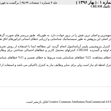
|
جلد ۴ شماره ۱ صفحات ۴۴-۳۵
برگشت به فهرس
ک CREAM
مرکز اصلی این پژوهش به طور سیستماتیک شناسایی و ارزیابی خطای انسانی اپراتورهای اتاق ه
ی: مطالعه حاضر، یک مطالعه مقطعی، توصیفی- تحلیلی در سال 1394 در4 اتاق کنترل پتروشیمی پلیمر آریاساسول انجام گردید. این مطالعه ابتدا با استفاده از روش
CREAM
، کنترل­های محتمل کاربر و خطاهای احتمالی شناختی برای وظا
یافته ها: بر اساس نتایج این تحقیق45% خطاهای شناسایی شده مربوط به خطای اجرا، 22% خطای مشاهده، 22% خطاهای ش
ترل لحظه ای نیاز است ولی برای سایر وظایف نیاز به کنترل تاکتیکی می باشد و استفاده از ا
Creative Commons Attribution-NonCommercial 4.0 In
قابل بازنشر است.