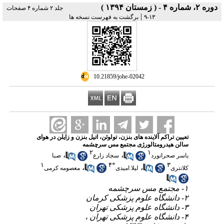
دوره ۲، شماره ۴ - ( زمستان ۱۳۹۴ )
جلد ۲ شماره ۴ صفحات
|
۱۳-۹
برگشت به فهرست نسخه ها
‎ 10.21859/johe-02042
تعیین تراکم آلاینده های بنزن، تولوئن، اتیل بنزن و زایلن در هوای
سالن هیدرومتالورژی مجتمع مس سرچشمه
۲
۱
،
،
یاسر صحرانورد
سجاد زارع
صبا
۱
۴
*
۳
،
،
کلانتری
لیلا امیدی
معصومه کرمی
۱- مجتمع مس سرچشمه
۲- دانشگاه علوم پزشکی کرمان
۳- دانشگاه علوم پزشکی تهران
۴- دانشگاه علوم پزشکی تهران ،