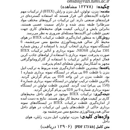
omidil@razi.tums.ac.ir
چکیده:
(۱۲۲۷۸ مشاهده)
مقدمه:
بنزن، تولوئن، اتیل بنزن و زایلن (
BTEX
) از ترکیبات مهم
خانواده آلاینده
های آلی فرار هستند که استفاده گسترده
ای در
فرایندهای صنعتی دارند. این ترکیبات در گروه
های مختلف مواد
سرطانزا طبقه بندی شده و دارای سمیت عصبی هستند،
بنابراین پایش و ارزیابی کیفیت هوای محیط
های کاری جهت
تعیین غلظت این آلاینده
ها مسئله
ای ضروری به نظر می
رسد.
روش
کار:
به منظور اندازه
گیری غلظت ترکیبات
BTEX
در هوای
محیط کار سالن هیدرومتالورژی مجتمع مس سرچشمه، 6
ایستگاه نمونه برداری انتخاب گردید. با استفاده از روش شماره
1501 سازمان
NIOSH
، نمونه برداری و آنالیز ترکیبات
BTEX
صورت پذیرفت. نمونه برداری با استفاده از لوله
های جاذب کربن
فعال انجام و آنالیز ترکیبات با استفاده از گازکروماتوگرافی
مجهز به آشکارساز یونش شعله
ای انجام پذیرفت.
یافته
ها:
بیشترین غلظت اندازه
گیری شده مربوط به ترکیب اتیل
بنزن با غلظت 8/0 پی پی
ام در ایستگاه نمونه برداری شماره 1
بود. غلظت بنزن در این واحد 05/0 پی پی
ام گزارش گردید.
بالاترین غلظت ترکیب تولوئن در ایستگاه نمونه برداری شماره 4
(15/0 پی پی
ام) ثبت گردید. کمترین غلظت تولوئن در ایستگاه
نمونه برداری شماره 6 نیز 02/0 پی پی
ام گزارش گردید.
نتیجه
گیری:
ترکیبات
BTEX
موجود در هوای داخل محیط
های
کاری بر کیفیت هوای محیط کار مؤثر هستند. نتایج به دست آمده
از اندازه
گیری غلظت ترکیبات
BTEX
در ایستگاه
های نمونه
برداری حاکی از غلظت
های پایین این ترکیبات در هوای داخل
سالن هیدرومتالورژی مجتمع مس سرچشمه بود.
واژه‌های کلیدی:
،
،
،
،
بنزن
تولوئن
اتیل بنزن
زایلن
هوای
داخل
(۱۲۹۰۶ دریافت)
متن کامل
[PDF 173 kb]