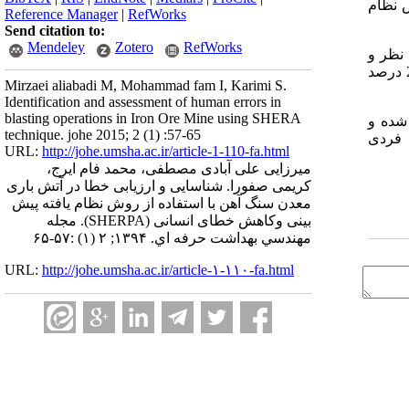
 نظام
Reference Manager
|
RefWorks
Send citation to:
Mendeley
Zotero
RefWorks
ولی نیازمند تجدید نظر و
04/0 قابل قبول و بدون نیاز به تجدید نظر پیش بینی شده اند . علاوه براین خطاها شامل 55 درصد خطای عملی، 14 درصد خطای بازیابی، 21 درصد
Mirzaei aliabadi M, Mohammad fam I, Karimi S.
Identification and assessment of human errors in
blasting operations in Iron Ore Mine using SHERA
شده و
technique. johe 2015; 2 (1) :57-65
 فردی
URL:
http://johe.umsha.ac.ir/article-1-110-fa.html
میرزایی علی آبادی مصطفی، محمد فام ایرج،
کریمی صفورا. شناسایی و ارزیابی خطا در آتش باری
معدن سنگ آهن با استفاده از روش نظام یافته پیش
بینی وکاهش خطای انسانی (SHERPA). مجله
مهندسي بهداشت حرفه اي. ۱۳۹۴; ۲ (۱) :۵۷-۶۵
URL:
http://johe.umsha.ac.ir/article-۱-۱۱۰-fa.html