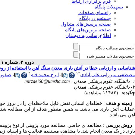
فرم برقراری ارتباط
تسهیلات پایگاه
راهنمای صفحات
جستجو در پایگاه
صفحه پرسش‌های متداول
صفحه برترین‌های پایگاه
اطلاع‌رسانی به دوستان
دوره ۲، شماره ۱ - ( بهار ۱۳۹۴ )
شناسایی و ارزیابی خطا در آتش باری معدن سنگ آهن با استفاده از روش ن
۲
۱
*
مصطفی میرزایی علی آبادی
،
ایرج محمد فام
،
صفورا
۱- دانشگاه علوم پزشکی همدان ،
mirzaei60@umsha.com
۲- دانشگاه علوم پزشکی همدان
چکیده:
(۱۱۴۸۲ مشاهده)
زمینه و هدف
: خطاهای انسانی نقش قابل ملاحظه‌ای را در بروز حو
عملیات آتش باری می باشد. به همین منظور هدف از این مطالعه شن
آهن می باشد.
روش بررسی
: مطالعه ی حاضر، مطالعه مورد پژوهی از نوع پژوه
باری در یک معدن انجام شد. با مشاهده مستقیم فعالیت ها و اسناد، ز