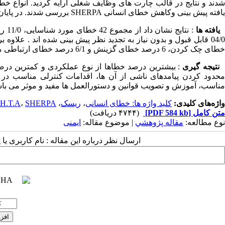
شدند و نتایج در قالب چارت های وظایف شغلی ارایه گردید. انواع 
یافته پیش بینی وکاهش خطای انسانی SHERPA بررسی شدند. در پایان راهکار های کنترلی مناسب برای کاهش ریسک خطا ها ارائه شد.
یافته ها
خطای چک کردن، 6 درصد خطای گزینش و 6/1 درصد خطای ارتباطی می باشد.
نتیجه گیری
: بیشترین درصد خطاها از نوع عملکردی و کمترین درص
محدود کردن پیامدهای ناشی از آن ها، اقدامات کنترلی مناسب د
مناسب، آموزش و تصویب قوانین و دستورالعمل ها مفید و موثر می باش
واژه‌های کلیدی:
کلید واژه ها: خطای انسانی
،
ریسک
،
SHERPA
،
H.T.A
متن کامل
[PDF 584 kb]
(۴۷۴۴ دریافت)
نوع مطالعه:
مقاله پژوهشي
| موضوع مقاله:
ایمنی
ارسال نظر درباره این مقاله : نام کاربری ی