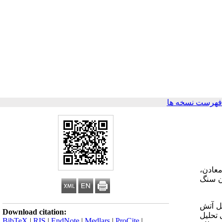
فهرست نسخه ها
معادن،
ن سنگ
ل آتش
Download citation:
 تحلیل
BibTeX
|
RIS
|
EndNote
|
Medlars
|
ProCite
|