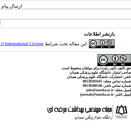
ارسال پیام 
بازنشر اطلاعات
این مقاله تحت شرایط
 International License
حق تالیف (کپی رایت) برای مولفان محفوظ است.
صاحب امتیاز:
دانشگاه علوم پزشکی همدان
ناشر:
انتشارات دانشگاه علوم پزشکی همدان
شماره تماس مجله
: 08138381645
شماره تماس ناشر:
08138380548
ایمیل مجله:
johe@umsha.ac.ir
ایمیل ناشر:
journals@umsha.ac.ir